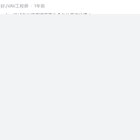
好JVAV工程师
·
1年前
经验，去一线城市的话应该要工作几年的薪资待遇？
点赞
13
好JVAV工程师
·
1年前
在上班
等人赞过
4
5