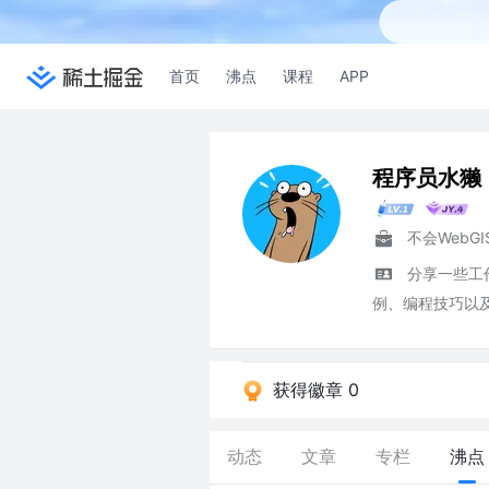
首页
沸点
课程
APP
程序员水獭
分享一些工
例、编程技巧以
获得徽章 0
动态
文章
专栏
沸点