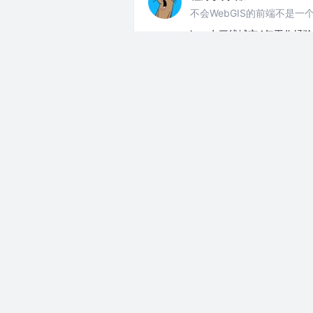
不会WebGIS的前端不是一个
jym 在三线城市4年工作
分享
程序员水獭
不会WebGIS的前端不是一个
让我看看 那个牛马jy今天还
分享