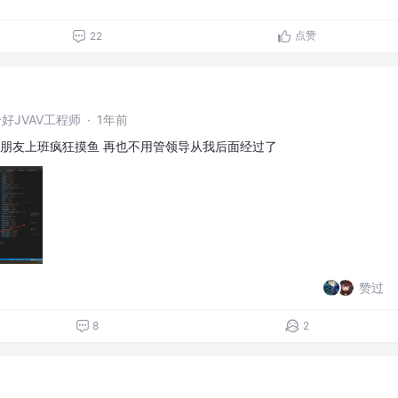
点赞
22
好JVAV工程师
·
1年前
跟朋友上班疯狂摸鱼 再也不用管领导从我后面经过了
赞过
8
2