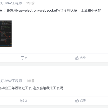
好JVAV工程师
·
1年前
于是就用vue+electron+websocket写了个聊天室，上班和小伙伴
点赞
2
好JVAV工程师
·
1年前
生毕业三年没张过工资 这次会给我涨工资吗
点赞
3