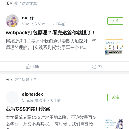
长可
赞了这篇文章
null仔
关注
Vue.js & VueUse团队成员、开源爱好者
6年前
·
webpack打包原理 ? 看完这篇你就懂了 !
[实践系列] 主要是让我们通过实践去加深对一些
原理的理解。 [实践系列]你能手写一个 P...
1.5k
71
长可
赞了这篇文章
alphardex
关注
Shader魔法使
6年前
·
我写CSS的常用套路
本文是笔者写CSS时常用的套路。不论效果再怎
么华丽，万变不离其宗。 有时候，我们需要给