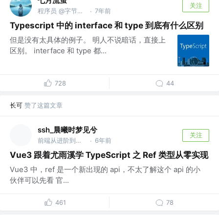
七月流萤
关注
程序员 @字节跳动
7年前
·
Typescript 中的 interface 和 type 到底有什么区别
但是没有太具体的例子。 明人不说暗话，直接上
区别。 interface 和 type 都...
728
44
长可
赞了这篇文章
ssh_晨曦时梦见兮
关注
前端从进阶到入院 @字节跳动
6年前
·
Vue3 跟着尤雨溪学 TypeScript 之 Ref 类型从零实现
Vue3 中，ref 是一个新出现的 api，不太了解这个 api 的小
伙伴可以先看 官...
461
78