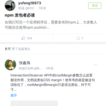
yufeng18873
关注
前端 @钉钉
7年前
·
npm 发包者必读
在我们写完一个应用程序后，需要发布到npm上，大多数人
可能仅仅使用npm publish...
124
7
长可
赞了这篇沸点
张鑫旭
前端打杂师 @阅文集团
·
5年前
IntersectionObserver API中的rootMargin参数怎么设置
都没作用，文档说类似CSS margin！他爷爷的就是被这句
话给坑了，rootMargin和margin只是语法类似，对于尺
寸…
展开