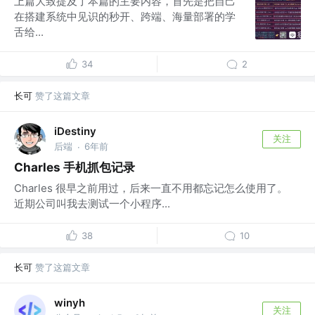
上篇大致提及了本篇的主要内容，首先是把自己
在搭建系统中见识的秒开、跨端、海量部署的学
舌给...
34
2
长可
赞了这篇文章
iDestiny
关注
后端
6年前
·
Charles 手机抓包记录
Charles 很早之前用过，后来一直不用都忘记怎么使用了。
近期公司叫我去测试一个小程序...
38
10
长可
赞了这篇文章
winyh
关注