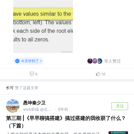
等人赞过
今天学到了
6
16
长可
赞了这篇文章
愚坤秦少卫
关注
web前端 @北京迅单科技有限公司
6年前
·
第三期 |《早早聊搞搭建》搞过搭建的我收获了什么？
（下篇）