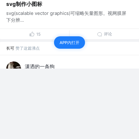
svg制作小图标
svg(scalable vector graphics)可缩略矢量图形。视网膜屏
下分辨...
评论
15
APP内打开
长可
赞了这篇沸点
潇洒的一条狗
初初初初级前端
·
6年前
颓废的国庆假期
by iphone x