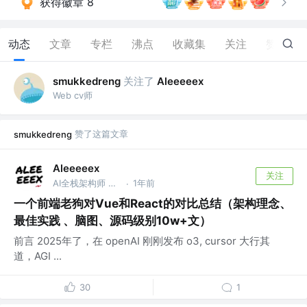
获得徽章 8
动态
文章
专栏
沸点
收藏集
关注
赞
46
关注了
smukkedreng
Aleeeeex
Web cv师
赞了这篇文章
smukkedreng
Aleeeeex
关注
AI全栈架构师 @唱唱X调
1年前
·
一个前端老狗对Vue和React的对比总结（架构理念、
最佳实践 、脑图、源码级别10w+文）
前言 2025年了，在 openAI 刚刚发布 o3, cursor 大行其
道，AGI ...
30
1