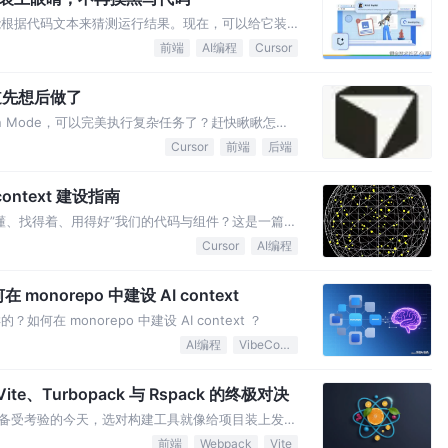
只能根据代码文本来猜测运行结果。现在，可以给它装
码。
前端
AI编程
Cursor
于知道先想后做了
了 Plan Mode，可以完美执行复杂任务了？赶快瞅瞅怎么
Cursor
前端
后端
context 建设指南
得懂、找得着、用得好”我们的代码与组件？这是一篇
Cursor
AI编程
 monorepo 中建设 AI context
样的？如何在 monorepo 中建设 AI context ？
AI编程
VibeCoding
e、Turbopack 与 Rspack 的终极对决
备受考验的今天，选对构建工具就像给项目装上发动
本文用多维度对比表帮你甄别“最适合自己的那把锤
前端
Webpack
Vite