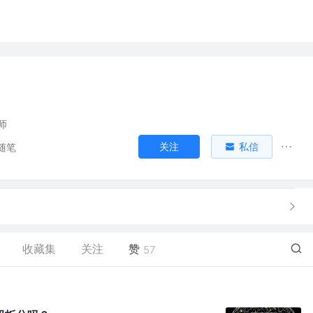
构师
关注
私信
随笔
收藏集
关注
赞
57