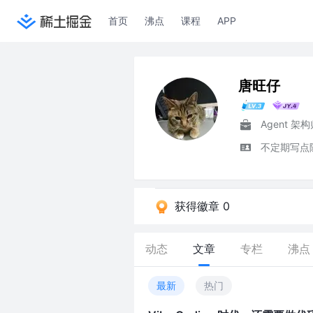
首页
沸点
课程
APP
唐旺仔
Agent 架
不定期写点
获得徽章 0
动态
文章
专栏
沸点
最新
热门