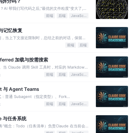
代码拆分吗？
分吗？AI 帮我们写代码之后,"最优的文件粒度"变大了,还
前端
后端
JavaScript
压缩与记忆恢复
恢复机制，当上下文接近限制时，总结之前的对话，保留关
前端
后端
Deferred 加载与按需搜索
。当 Claude 调用 Skill 工具时，对应的 Markdown
 按照其中的指令行事。
论
前端
后端
JavaScript
 与 Agent Teams
：普通 Subagent（指定类型）、Fork
ams（团队协作）
论
前端
后端
JavaScript
rite 与任务系统
任务"概念：Todo（任务清单）负责Claude 在当前会
）负责运行时管理的实体。