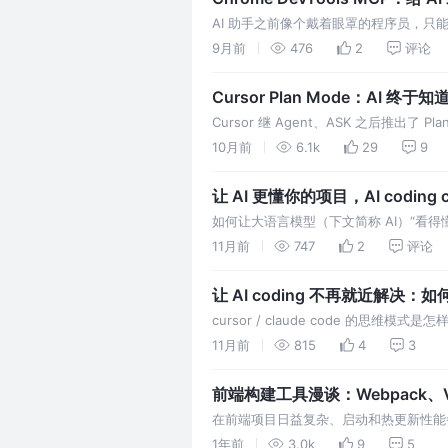
AI 助手之前像个戴着眼罩的程序员，
上眼睛，自己打开 chrome 修改/调试代
9月前
476
2
评论
Cursor Plan Mode：AI 终
Cursor 继 Agent、ASK 之后推出
个事儿？
10月前
6.1k
29
9
让 AI 更懂你的项目，AI coding 
如何让大语言模型（下文简称 AI）“看
AI coding context 建设的实战笔记。
11月前
747
2
评论
让 AI coding 不再就近解决：如何在
cursor / claude code 的思维模式是怎
11月前
815
4
3
前端构建工具漫谈：Webpack、Vit
在前端项目日益复杂、启动和热更新性能
机。本文带你一站式盘点四大主流利器，
1年前
3.0k
9
5