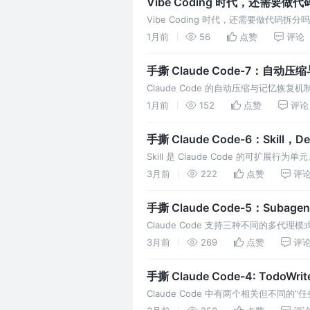
Vibe Coding 时代，还需要做
Vibe Coding 时代，还需要做代码拆
是变小了?
1月前
56
点赞
评论
手撕 Claude Code-7：自动
Claude Code 的自动压缩与记忆
键信息。
1月前
152
点赞
评论
手撕 Claude Code-6：Skill，
Skill 是 Claude Code 的可扩展行为单元
文件内容会被注入到上下文中，Claude
3月前
222
点赞
评
手撕 Claude Code-5：Subagent
Claude Code 支持三种不同的多代理模式
Subagent（继承上下文）、Agent Te
3月前
269
点赞
评
手撕 Claude Code-4: TodoW
Claude Code 中有两个相关但不同的"
话中规划的工作步骤；Task（系统任务