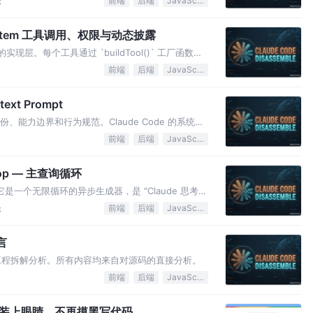
论
前端
后端
JavaScript
 System 工具调用、权限与动态披露
 的实现层。每个工具通过 `buildTool()` 工厂函数构
前端
后端
JavaScript
ext Prompt
身份、能力边界和行为规范。Claude Code 的系统提
，，并在每一轮 API 调用前组装。
前端
后端
JavaScript
Loop — 主查询循环
的心脏。它是一个无限循环的异步生成器，是 "Claude 思考
论
前端
后端
JavaScript
言
gent 工程拆解分析。所有内容均来自对源码的直接分析。
前端
后端
JavaScript
给 AI 装上眼睛，不再摸黑写代码