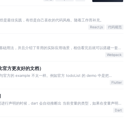
范。有些是最佳实践，有些是自己喜欢的代码风格。随着工作而补充。
React.js
代码规范
概念与基础用法，并且介绍了常用的实际应用场景，相信看完后就可以搭建一套自
文件目录。 filename：打包后的文件名字。可以用 [name] 的形式对文件名
Webpack
能是比官方更友好的文档）
 example 不太一样。例如官方 todoList 的 demo 中是把
这里将 connector 单独抽出了一个文件。 里面定义了 homePage 页面，
Flutter
同
ar 关键词进行声明的时候，dart 会自动推断出 当前变量的类型，如果在变量声明的
TS 的 any。在类型推断上跟 TypeScript 是一致的。 2. final 关
Dart