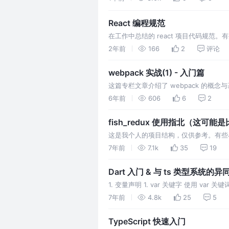
子”，让选型不再盲目。
React 编程规范
在工作中总结的 react 项目代码规
2年前
166
2
评论
webpack 实战(1) - 入门篇
这篇专栏文章介绍了 webpack 的
己的 web 构建程序。 path： 打包后的
6年前
606
6
2
占位 url-loader: 内置了 …
fish_redux 使用指北（这可
这是我个人的项目结构，仅供参考。有些与官方的
connector 与 state 写在一块的，我
7年前
7.1k
35
19
HomePageCo…
Dart 入门 & 与 ts 类型系统的异
1. 变量声明 1. var 关键字 使用 v
时候没有进行赋值，那么该类型就是动态的，类似于 
7年前
4.8k
25
5
键字 3. …
TypeScript 快速入门