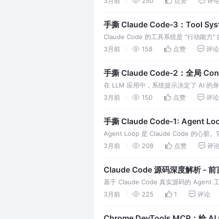
3月前
250
点赞
评
手撕 Claude Code-3：Tool
Claude Code 的工具系统是 "行动能力"
建。
3月前
158
点赞
评论
手撕 Claude Code-2：全局 Cont
在 LLM 应用中，系统提示决定了 AI 的
示并非一成不变，它根据当前模式动态构建
3月前
150
点赞
评论
手撕 Claude Code-1: Agent 
Agent Loop 是 Claude Code 
→ 行动 → 观察 → 再思考" 的引擎。
3月前
208
点赞
评
Claude Code 源码深度解析 - 前
基于 Claude Code 真实源码的 A
3月前
225
1
评论
Chrome DevTools MCP：