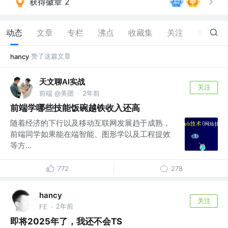
获得徽章 2
动态
文章
专栏
沸点
收藏集
关注
赞
84
赞了这篇文章
hancy
天文聊AI实战
关注
前端 @美团
2年前
·
前端学哪些技能饭碗越铁收入还高
随着经济的下行以及移动互联网发展趋于成熟，
前端同学如果能在端智能、图形学以及工程提效
等方...
772
278
hancy
关注
2年前
FE
·
即将2025年了，我还不会TS