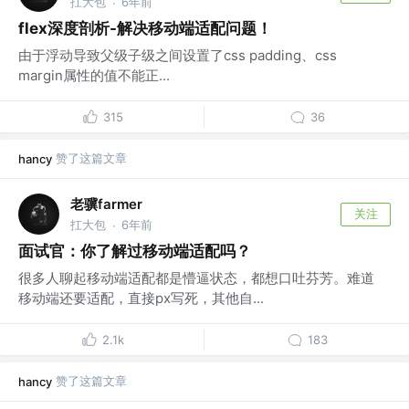
扛大包
6年前
·
flex深度剖析-解决移动端适配问题！
由于浮动导致父级子级之间设置了css padding、css
margin属性的值不能正...
315
36
赞了这篇文章
hancy
老骥farmer
关注
扛大包
6年前
·
面试官：你了解过移动端适配吗？
很多人聊起移动端适配都是懵逼状态，都想口吐芬芳。难道
移动端还要适配，直接px写死，其他自...
2.1k
183
赞了这篇文章
hancy