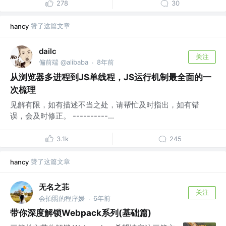
278
30
赞了这篇文章
hancy
dailc
关注
偏前端 @alibaba
8年前
·
从浏览器多进程到JS单线程，JS运行机制最全面的一
次梳理
见解有限，如有描述不当之处，请帮忙及时指出，如有错
误，会及时修正。 ----------...
3.1k
245
赞了这篇文章
hancy
无名之苝
关注
会拍照的程序媛
6年前
·
带你深度解锁Webpack系列(基础篇)