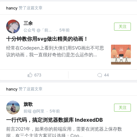
赞了这篇文章
hancy
三余
关注
公众号 @「前端进阶之路」
5年前
·
十分钟教你用svg做出精美的动画！
经常在Codepen上看到大侠们用SVG画出不可思
议的动画，我一直很好奇他们是怎么运作的...
673
44
赞了这篇文章
hancy
旗歌
关注
前端 @阿里
5年前
·
一行代码，搞定浏览器数据库 IndexedDB
前言2021年，如果你的前端应用，需要在浏览器上保存数
据，有三个主流方案可以选择：Coo...