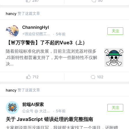
287
50
赞了这篇文章
hancy
ChanningHyl
关注
⚡️强迫症切图工具人🛠 @Alibaba
5年前
·
【🚨万字警告】了不起的Vue3（上）
随着前端标准化的发展，目前主流浏览器对很多
JS新特性都普遍支持了，其中一些新特性不仅解
决...
712
102
赞了这篇文章
hancy
前端AI探索
关注
公众号 @ 大迁世界
5年前
·
关于 JavaScript 错误处理的最完整指南
大家都说简历没项目写，我就帮大家找了一个项目，还附赠