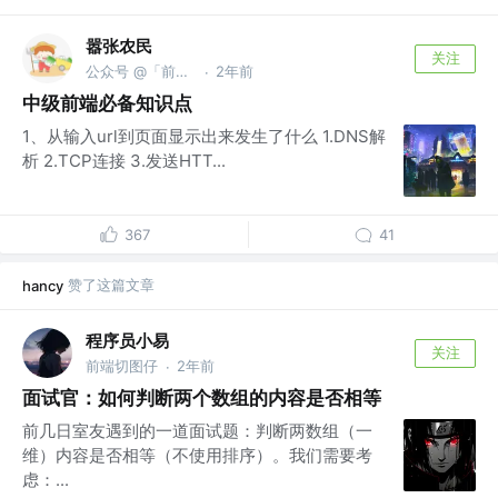
嚣张农民
关注
公众号 @「前端嚣张农民」
2年前
·
中级前端必备知识点
1、从输入url到页面显示出来发生了什么 1.DNS解
析 2.TCP连接 3.发送HTT...
367
41
赞了这篇文章
hancy
程序员小易
关注
前端切图仔
2年前
·
面试官：如何判断两个数组的内容是否相等
前几日室友遇到的一道面试题：判断两数组（一
维）内容是否相等（不使用排序）。我们需要考
虑：...