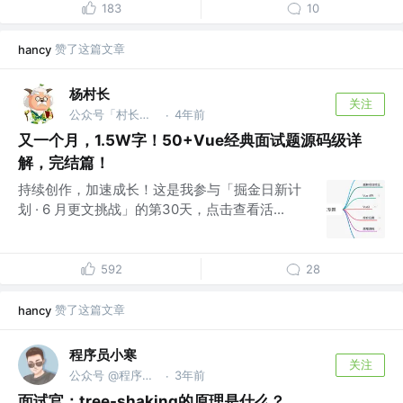
183
10
赞了这篇文章
hancy
杨村长
关注
公众号「村长学前端」 @B站「前端杨村长」
4年前
·
又一个月，1.5W字！50+Vue经典面试题源码级详
解，完结篇！
持续创作，加速成长！这是我参与「掘金日新计
划 · 6 月更文挑战」的第30天，点击查看活...
592
28
赞了这篇文章
hancy
程序员小寒
关注
公众号 @程序员小寒
3年前
·
面试官：tree-shaking的原理是什么？