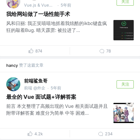
关注
Vue.js & VueUse团队成员、开源爱好者
5年前
·
我给网站做了一场性能手术
风和日丽: 我正笑嘻嘻地抓着我炫酷的ikbc键盘疯
狂的敲着Bug. 晴天霹雳: 被拉进了...
874
78
赞了这篇文章
hancy
前端鲨鱼哥
关注
前端 @外企
5年前
·
最全的 Vue 面试题+详解答案
前言 本文整理了高频出现的 Vue 相关面试题并且
附带详解答案 难度分为简单 中等 困难...
4.2k
234