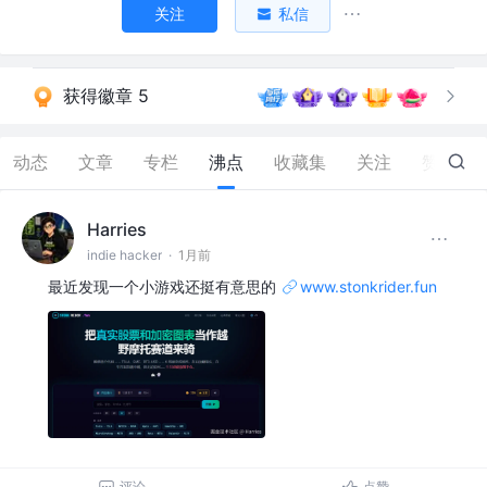
关注
私信
获得徽章 5
动态
文章
专栏
沸点
收藏集
关注
赞
132
Harries
indie hacker
·
1月前
最近发现一个小游戏还挺有意思的
www.stonkrider.fun
评论
点赞