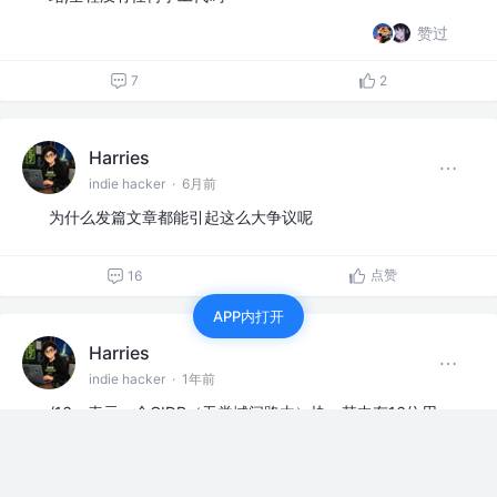
赞过
7
2
Harries
indie hacker
·
6月前
为什么发篇文章都能引起这么大争议呢
点赞
16
APP内打开
Harries
indie hacker
·
1年前
/16：表示一个CIDR（无类域间路由）块，其中有16位用
于网络标识，剩余的16位用于主机标识。这意味着有2^16
个IP地址可用于主机，通常用于大型网络。…
展开