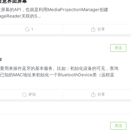
取任意界面屏幕
屏幕的API，也就是利用MediaProjectionManager创建
ageReader关联的S...
分享
1
关注
作
要用来操作蓝牙的基本服务。比如：初始化设备的可见，查询
的MAC地址来初始化一个BluetoothDevice类（远程蓝
评论
分享
关注