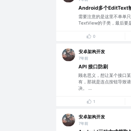
Android多个EditT
需要注意的是这里不单单只是可以
TextView的子类，最后要
0
安卓架构开发
7年前
API 接口防刷
顾名思义，想让某个接口某
有，那就是连点按钮导致请求
决。 ...
1
安卓架构开发
7年前