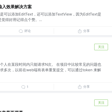
ext输入效果解决方案
添加EditText，还可以添加TextView，因为EditText是
是觉得好用记得点个赞。...
评论
分享
关注
个人在某段时间内只能请求N次。 在项目中比较常见的问题也
多次，以前在web端有表单重复提交，可以通过token 来解
分享
1
关注