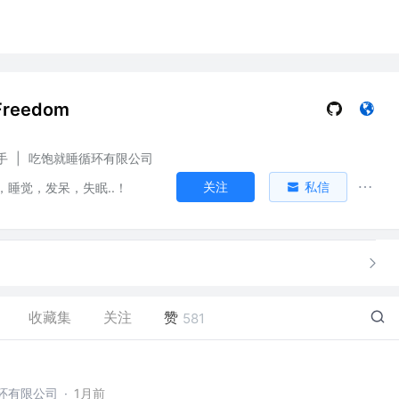
Freedom
手
|
吃饱就睡循环有限公司
关注
私信
，睡觉，发呆，失眠..！
收藏集
关注
赞
581
环有限公司
·
1月前