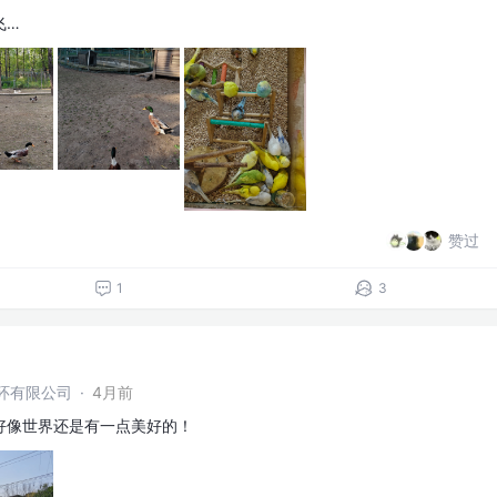
飞…
赞过
1
3
环有限公司
·
4月前
好像世界还是有一点美好的！