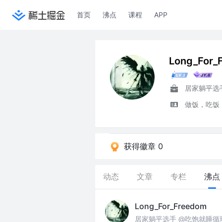
首页
沸点
课程
APP
Long_For_
居家躺平选
做饭，吃饭
获得徽章 0
动态
文章
专栏
沸点
Long_For_Freedom
居家躺平选手 @吃饱就睡循