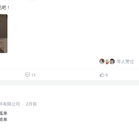
见吧！
等人赞过
13
8
环有限公司
·
2月前
孤单
简单