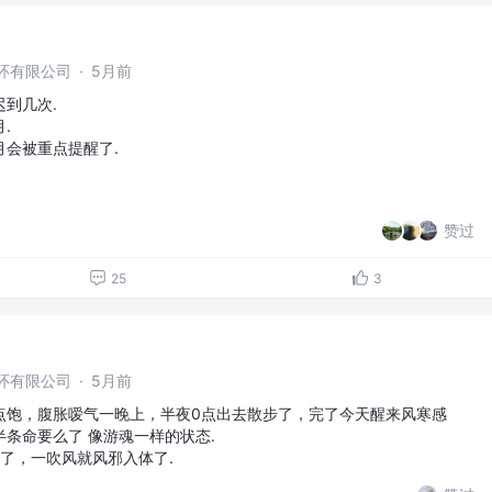
环有限公司
·
5月前
到几次.
.
会被重点提醒了.
赞过
25
3
环有限公司
·
5月前
点饱，腹胀嗳气一晚上，半夜0点出去散步了，完了今天醒来风寒感
条命要么了 像游魂一样的状态.
差了，一吹风就风邪入体了.