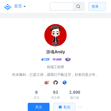
首页
登录
游魂Andy
前端工程师
尚未佩剑，已是江湖，愿我们千帆过尽，归来仍是少年。
8
83
2,996
关注
关注者
掘力值
关注
私信