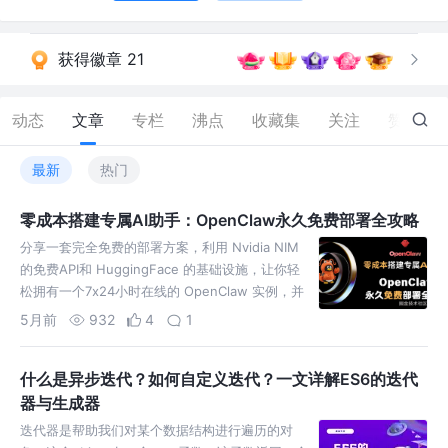
获得徽章 21
动态
文章
专栏
沸点
收藏集
关注
赞
328
最新
热门
零成本搭建专属AI助手：OpenClaw永久免费部署全攻略
分享一套完全免费的部署方案，利用 Nvidia NIM
的免费API和 HuggingFace 的基础设施，让你轻
松拥有一个7x24小时在线的 OpenClaw 实例，并
且数据永久保存！
5月前
932
4
1
什么是异步迭代？如何自定义迭代？一文详解ES6的迭代
器与生成器
迭代器是帮助我们对某个数据结构进行遍历的对