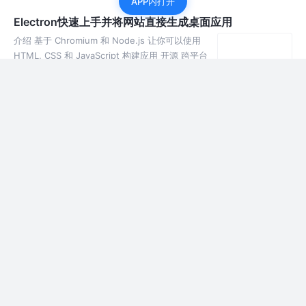
APP内打开
Electron快速上手并将网站直接生成桌面应用
介绍 基于 Chromium 和 Node.js 让你可以使用
HTML, CSS 和 JavaScript 构建应用 开源 跨平台
（Windows、Mac、Linux） Atom、Postman、
N
4年前
1.7k
5
评论
uni-app 与 Vue H5 项目通讯
可以内嵌在移动端，实现前端的混合式开发，大多数混合式开发框架都
是基于WebView模式进行二次开发的。比如：APIcloud、uni-app等等
的框架。 各小程序平台，web-view 加载的 url 需要在后台配置域名白
名单，包括内部再次 iframe 内嵌的其他 url 。…
5年前
3.0k
7
3
使用CloudFlare Worker 免费部署 JSProxy 服务
简单的说就是你不用服务器就可以运行你的代码. 不必担心服务器成
本，僵尸流量攻击或部署服务器资源与架构，您可以直接编写代码，开
发程序服务。 控制其他Cloudflare特性，比如缓存行为。 等... 免费版
支持每天10 万次免费请求，日常使用基本够了。 在 script 左侧代码…
6年前
3.9k
5
评论