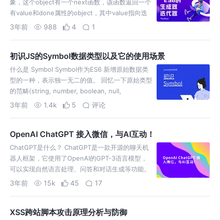
象，这个object有一个next函数，该函数返回一个
有value和done属性的object，其中value指向迭
代序列中当前next函数定义的值。
3年前
988
4
1
初识JS的Symbol数据类型以及它的使用场景
什么是 Symbol Symbol作为ES6 新增原始数据类
型的一种，表示独一无二的值。 回忆一下原始类型
的范畴(string, number, boolean, null,
undefined,
3年前
1.4k
5
评论
OpenAI ChatGPT 接入微信，与AI互动！
ChatGPT是什么？ ChatGPT是一款开源的聊天机
器人框架，它使用了OpenAI的GPT-3语言模型，
可以实现自然语言处理、问答和对话生成等功能。
通俗的说就是一款AI聊天机器人 。
3年前
15k
45
17
XSS跨站脚本攻击原理分析与防御