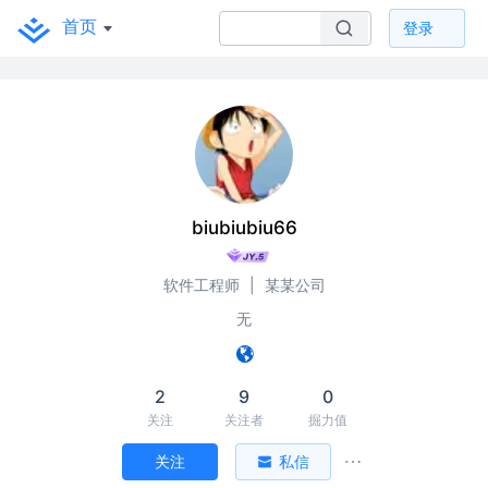
首页
登录
biubiubiu66
软件工程师
|
某某公司
无
2
9
0
关注
关注者
掘力值
关注
私信