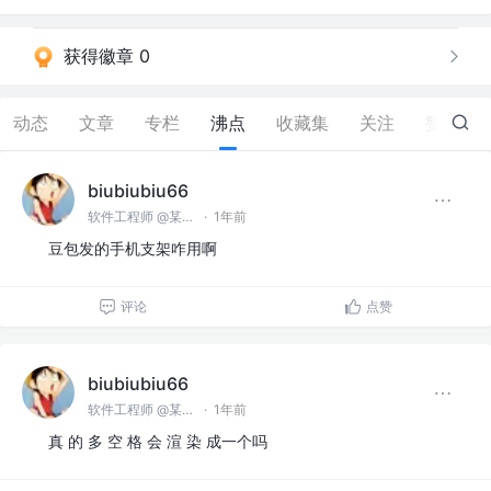
获得徽章 0
动态
文章
专栏
沸点
收藏集
关注
赞
49
biubiubiu66
软件工程师 @某某公司
·
1年前
豆包发的手机支架咋用啊
评论
点赞
biubiubiu66
软件工程师 @某某公司
·
1年前
真 的 多 空 格 会 渲 染 成一个吗