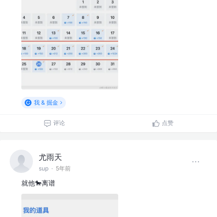
我 & 掘金
评论
点赞
尤雨天
sup
·
5年前
就他🐎离谱