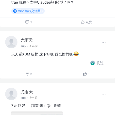
trae 现在不支持Claude系列模型了吗？
Vibe 编程交流圈
点赞
3
尤雨天
sup
·
4年前
天天看XDM 提桶 这下好呢 我也提桶呢
赞过
6
1
尤雨天
sup
·
5年前
7天 刚好！（重新来）@小蝴蝶