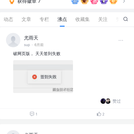
获得徽章 7
动态
文章
专栏
沸点
收藏集
关注
赞
59
尤雨天
sup
·
6月前
破网页版， 天天签到失败
赞过
1
2