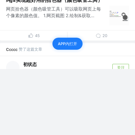
纯js实现超好用的拾色器（颜色吸管工具）
网页拾色器（颜色吸管工具）可以吸取网页上每
个像素的颜色值。 1.网页截图 2.绘制&获取...
45
20
APP内打开
赞了这篇文章
Ccccc
初状态
关注
前端搬砖
4年前
·
钱包MetaMask 小狐狸的常规使用 ethers js
获取小狐狸是否连接 调用小狐狸钱包登录 监听当前所链
接，切换链接 调用签名 获取链上指定...
评论
11
关注了
德育处主任
Ccccc
前端攻城狮