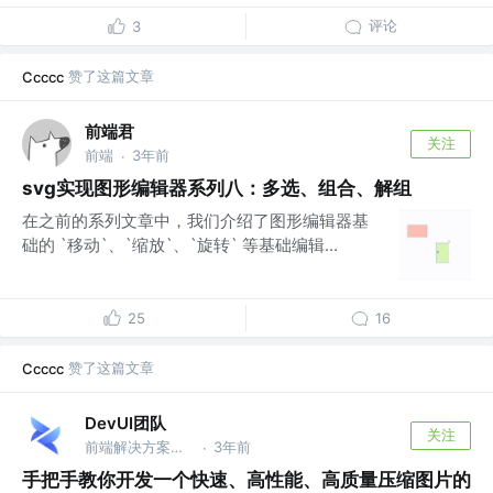
评论
3
赞了这篇文章
Ccccc
前端君
关注
前端
3年前
·
svg实现图形编辑器系列八：多选、组合、解组
在之前的系列文章中，我们介绍了图形编辑器基
础的 `移动`、`缩放`、`旋转` 等基础编辑...
25
16
赞了这篇文章
Ccccc
DevUI团队
关注
前端解决方案集 @华为
3年前
·
手把手教你开发一个快速、高性能、高质量压缩图片的