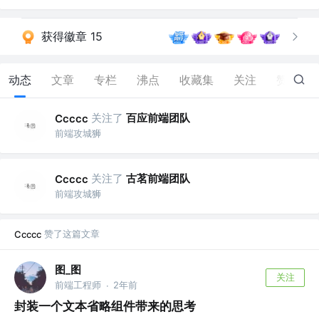
获得徽章 15
动态
文章
专栏
沸点
收藏集
关注
赞
25
关注了
百应前端团队
Ccccc
前端攻城狮
关注了
古茗前端团队
Ccccc
前端攻城狮
赞了这篇文章
Ccccc
图_图
关注
前端工程师
2年前
·
封装一个文本省略组件带来的思考