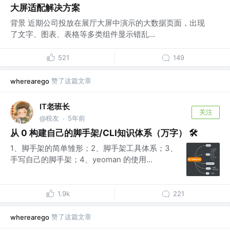
大屏适配解决方案
背景 近期公司投放在展厅大屏中演示的大数据页面，出现
了文字、图表、表格等多类组件显示错乱...
521
149
赞了这篇文章
wherearego
IT老班长
关注
@税友
5年前
·
从 0 构建自己的脚手架/CLI知识体系（万字） 🛠
1、脚手架的简单雏形；2、脚手架工具体系；3、
手写自己的脚手架；4、yeoman 的使用...
1.9k
221
赞了这篇文章
wherearego