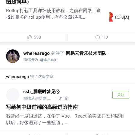
图超简单）
Rollup打包工具详细使用教程；之前在网络上查
找过相关的rollup使用，有些文章很概...
533
110
关注了
网易云音乐技术团队
wherearego
前端开发 @dataqin
赞了这篇文章
wherearego
ssh_晨曦时梦见兮
关注
前端从进阶到入院 @字节跳动
6年前
·
写给初中级前端的高级进阶指南
我曾经一度很迷茫，在学了 Vue、React 的实战开发和应用
以后，好像遇到了一些瓶颈，...