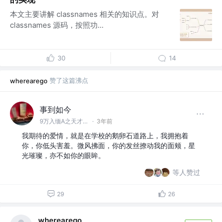
本文主要讲解 classnames 相关的知识点。对
classnames 源码，按照功...
30
14
赞了这篇沸点
wherearego
事到如今
9万入缅A之天才交易员 @less is more
·
3年前
我期待的爱情，就是在学校的鹅卵石道路上，我拥抱着
你，你低头害羞。微风拂面，你的发丝撩动我的面颊，星
光璀璨，亦不如你的眼眸。
等人赞过
29
26
wherearego