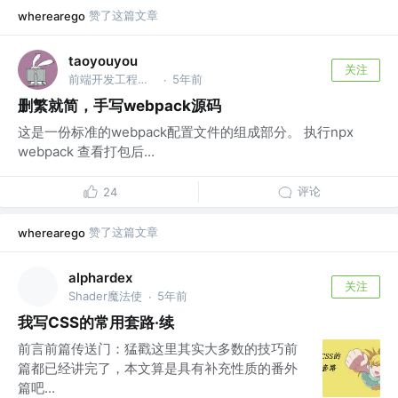
赞了这篇文章
wherearego
taoyouyou
关注
前端开发工程师, python爱好者 @-
5年前
·
删繁就简，手写webpack源码
这是一份标准的webpack配置文件的组成部分。 执行npx
webpack 查看打包后...
评论
24
赞了这篇文章
wherearego
alphardex
关注
Shader魔法使
5年前
·
我写CSS的常用套路·续
前言前篇传送门：猛戳这里其实大多数的技巧前
篇都已经讲完了，本文算是具有补充性质的番外
篇吧...