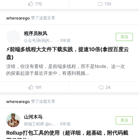
770
135
赞了这篇文章
wherearego
程序员秋风
关注
公众号|秋风的笔记 @zerolty
5年前
·
⚡️前端多线程大文件下载实践，提速10倍(拿捏百度云
盘)
没错，你没有看错，是前端多线程，而不是Node。这一次
的探索起源于最近开发中，有遇到视频...
191
24
赞了这篇文章
wherearego
山河木马
关注
前端工程师 @one piece
6年前
·
Rollup打包工具的使用（超详细，超基础，附代码截