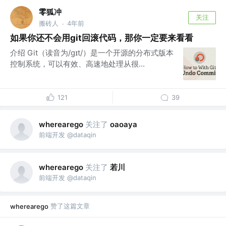
零狐冲
关注
搬砖人
4年前
·
如果你还不会用git回滚代码，那你一定要来看看
介绍 Git（读音为/gɪt/）是一个开源的分布式版本
控制系统，可以有效、高速地处理从很...
121
39
关注了
wherearego
oaoaya
前端开发 @dataqin
关注了
若川
wherearego
前端开发 @dataqin
赞了这篇文章
wherearego