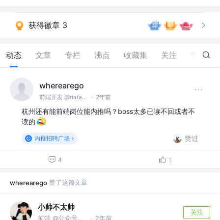
获得徽章 3
动态
文章
专栏
沸点
收藏集
关注
赞
118
wherearego
前端开发 @dataqin
·
2年前
杭州还有能前端岗位能内推吗？boss太多已读不回或者不
读的
赞过
内推招聘广场
4
1
赞了这篇文章
wherearego
小帅不太帅
关注
前端 @公众号【孙小帅 kk】
2年前
·