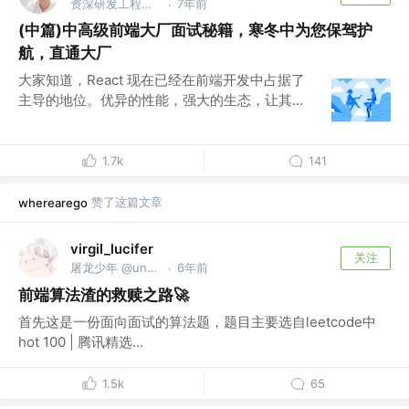
资深研发工程师 @字节跳动
7年前
·
(中篇)中高级前端大厂面试秘籍，寒冬中为您保驾护
航，直通大厂
大家知道，React 现在已经在前端开发中占据了
主导的地位。优异的性能，强大的生态，让其...
1.7k
141
赞了这篇文章
wherearego
virgil_lucifer
关注
屠龙少年 @undefined
6年前
·
前端算法渣的救赎之路🚀
首先这是一份面向面试的算法题，题目主要选自leetcode中
hot 100 | 腾讯精选...
1.5k
65