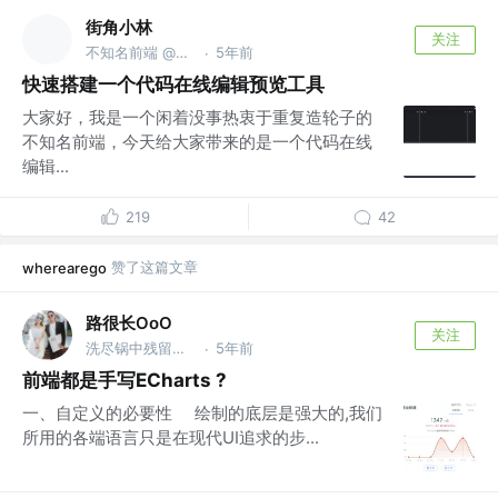
街角小林
关注
不知名前端 @一个很体面的公司
5年前
·
快速搭建一个代码在线编辑预览工具
大家好，我是一个闲着没事热衷于重复造轮子的
不知名前端，今天给大家带来的是一个代码在线
编辑...
219
42
赞了这篇文章
wherearego
路很长OoO
关注
洗尽锅中残留香，做起佳肴人赞扬。叠好代码逻辑清，工作生活两不忘。 @老婆在的地方🥰
5年前
·
前端都是手写ECharts ?
一、自定义的必要性 绘制的底层是强大的,我们
所用的各端语言只是在现代UI追求的步...