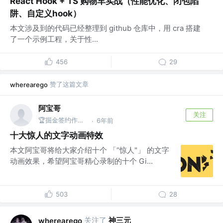
React Hook + TS 购物车实战（性能优化、闭包陷
阱、自定义hook）
本文涉及到的代码已经整理到 github 仓库中，用 cra 搭建
了一个示例工程，关于性...
456
29
赞了这篇文章
wherearego
阿宝哥
关注
🏆掘金签约作者 | 公众号@全栈修仙之路
6年前
·
十大惊人的文字动画特效
本文阿宝哥将给大家介绍十个 「“惊人"」 的文字
动画效果，希望阿宝哥精心录制的十个 Gi...
503
28
关注了
神三元
wherearego