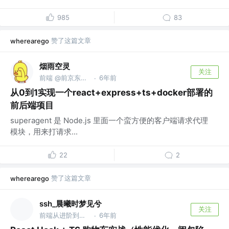
985
83
赞了这篇文章
wherearego
烟雨空灵
关注
前端 @前京东科技
6年前
·
从0到1实现一个react+express+ts+docker部署的
前后端项目
superagent 是 Node.js 里面一个蛮方便的客户端请求代理
模块，用来打请求...
22
2
赞了这篇文章
wherearego
ssh_晨曦时梦见兮
关注
前端从进阶到入院 @字节跳动
6年前
·