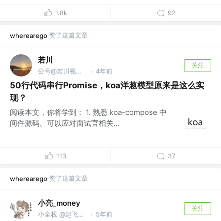
1.8k
92
赞了这篇文章
wherearego
若川
关注
公号@若川视野，源码共读！@vx ruochuan02 参与
4年前
·
50行代码串行Promise，koa洋葱模型原来是这么实
现？
阅读本文，你将学到： 1. 熟悉 koa-compose 中
间件源码、可以应对面试官相关...
113
37
赞了这篇文章
wherearego
小亮_money
关注
小全栈 @起飞中的好公司
5年前
·