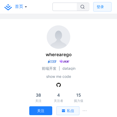
首页
登录
wherearego
前端开发
|
dataqin
show me code
38
4
15
关注
关注者
掘力值
关注
私信