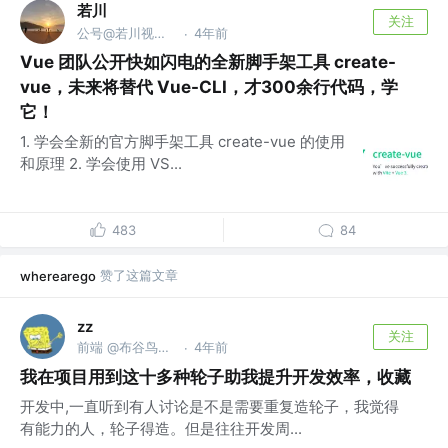
若川
关注
公号@若川视野，源码共读！@vx ruochuan02 参与
4年前
·
Vue 团队公开快如闪电的全新脚手架工具 create-
vue，未来将替代 Vue-CLI，才300余行代码，学
它！
1. 学会全新的官方脚手架工具 create-vue 的使用
和原理 2. 学会使用 VS...
483
84
赞了这篇文章
wherearego
zz
关注
前端 @布谷鸟工作室
4年前
·
我在项目用到这十多种轮子助我提升开发效率，收藏
开发中,一直听到有人讨论是不是需要重复造轮子，我觉得
有能力的人，轮子得造。但是往往开发周...