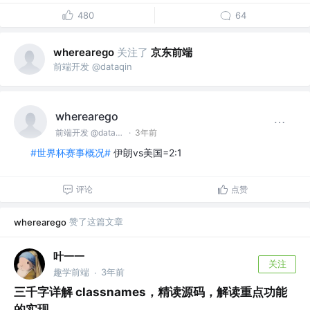
480
64
关注了
京东前端
wherearego
前端开发 @dataqin
wherearego
前端开发 @dataqin
·
3年前
#世界杯赛事概况#
伊朗vs美国=2:1
评论
点赞
赞了这篇文章
wherearego
叶一一
关注
趣学前端
3年前
·
三千字详解 classnames，精读源码，解读重点功能
的实现