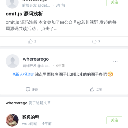
关注
前端开发 @dataqin
3年前
·
omit.js 源码浅析
omit.js 源码浅析 本文参加了由公众号@若川视野 发起的每
周源码共读活动， 点击了...
2
7
wherearego
前端开发 @dataqin
·
4年前
#新人报道#
沸点里面摸鱼圈子比例比其他的圈子多吧
评论
点赞
赞了这篇文章
wherearego
奚奚的鸭
关注
web前端
4年前
·