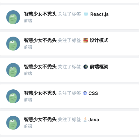
智慧少女不秃头
关注了标签
React.js
前端
智慧少女不秃头
关注了标签
设计模式
前端
智慧少女不秃头
关注了标签
前端框架
前端
智慧少女不秃头
关注了标签
CSS
前端
智慧少女不秃头
关注了标签
Java
前端