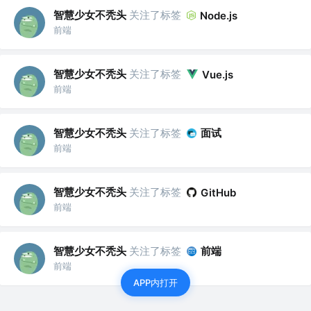
智慧少女不秃头
关注了标签
Node.js
前端
智慧少女不秃头
关注了标签
Vue.js
前端
智慧少女不秃头
关注了标签
面试
前端
智慧少女不秃头
关注了标签
GitHub
前端
智慧少女不秃头
关注了标签
前端
前端
APP内打开