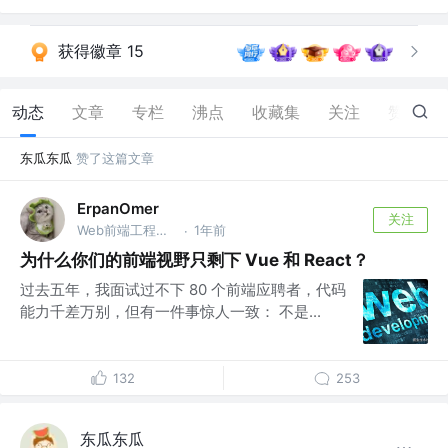
获得徽章 15
动态
文章
专栏
沸点
收藏集
关注
赞
156
东瓜东瓜
赞了这篇文章
ErpanOmer
关注
Web前端工程师 @跨境
1年前
·
为什么你们的前端视野只剩下 Vue 和 React？
过去五年，我面试过不下 80 个前端应聘者，代码
能力千差万别，但有一件事惊人一致： 不是...
132
253
东瓜东瓜