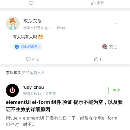
点赞
5
东瓜东瓜
佛系全栈开发 @TME
·
1年前
有人吗有人吗
赞过
掘金相亲角
评论
1
东瓜东瓜
赞了这篇文章
rudy_zhou
关注
前端工程师
5年前
·
elementUI el-form 组件 验证 提示不能为空，以及验
证不生效的详细原因
用vue + elementUI 开发有些日子了，经常在使用el-form
组件时，时不...