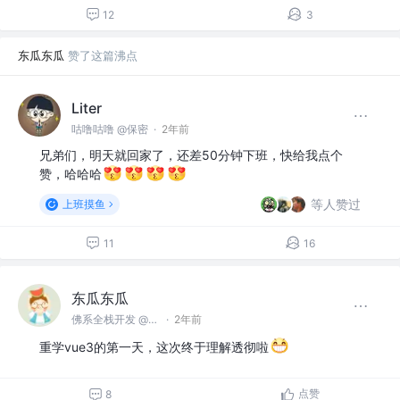
12
3
东瓜东瓜
赞了这篇沸点
Liter
咕噜咕噜 @保密
·
2年前
兄弟们，明天就回家了，还差50分钟下班，快给我点个
赞，哈哈哈
等人赞过
上班摸鱼
11
16
东瓜东瓜
佛系全栈开发 @TME
·
2年前
重学vue3的第一天，这次终于理解透彻啦
点赞
8