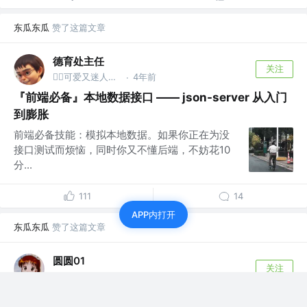
东瓜东瓜
赞了这篇文章
德育处主任
关注
4年前
👮‍♂️可爱又迷人的反派保安 @德育处
·
『前端必备』本地数据接口 —— json-server 从入门
到膨胀
前端必备技能：模拟本地数据。如果你正在为没
接口测试而烦恼，同时你又不懂后端，不妨花10
分...
111
14
APP内打开
东瓜东瓜
赞了这篇文章
圆圆01
关注
菜菜的前端
4年前
·
详谈前端模块化这十四年的发展史：CommonJS、