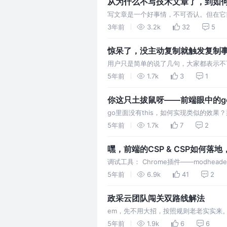
从为什么不写技术文章了，到如
写文章是一个好事情，不可否认。但在它
在这个过程中，需要抓住问题本质去看事
3年前
3.2k
32
5
惊呆了，没主动复制就触发复制事件(d
用户只是简单的说了几句，大家都表示不
人生。一用鼠标选中了文本，页面就弹出
5年前
1.7k
3
1
程，看起来也没啥区别。于是，开始怀疑
你这只土拔鼠呀——前端眼中的gol
go里面没有this，如何实现类似的效
receiver。go的面向对象，其实也是如此。g
5年前
1.7k
7
2
使用receiver来实现 go…
嘿，前端的CSP & CSP如何落
调试工具： Chrome插件——modhea
src，你给了它什么值，其他几个指令就默认
5年前
6.9k
41
2
意，要写冒号。为了防止误解，所以上面
政采云团队闯关双路线解法
em，先不用大招，按照规则老老实实来。
cookie、localstorage没什
5年前
1.9k
6
6