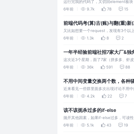
运行完我的代码了，又切回element板
一下删除 "啪！"，应该是我没按下。再“啪
6年前
9.7k
78
15
display: none， 安排! 怎么我一…
前端代码考(算)古(账)与翻(重)新(
又比如想要一个request，发现有3个
一个，另一个人又自己写了一个袖珍版，最
6年前
1.3k
8
2
个没有lint的项目，开了lint后90%的错
这次近3个星期，面了7家（拼多多、虾
上回家面试或者周末。过程还是挺顺利的
6年前
36k
591
88
所以就全部凑到一起一次性总结了 pdd
不用中间变量交换两个数，各种
近来看见一些群里面多次出现讨论不用中
上，方法会有很多种，我们一起来看看 如
6年前
4.2k
22
7
候，我们通常会看见一些题目有"不借助
该不该扼杀过多的if-else
抛开其他因素，如果if-else过多，可
抽象，可读性会低或者不变，可维护性可
6年前
5.1k
43
19
可读性是不会变的，但是精简程度和可维