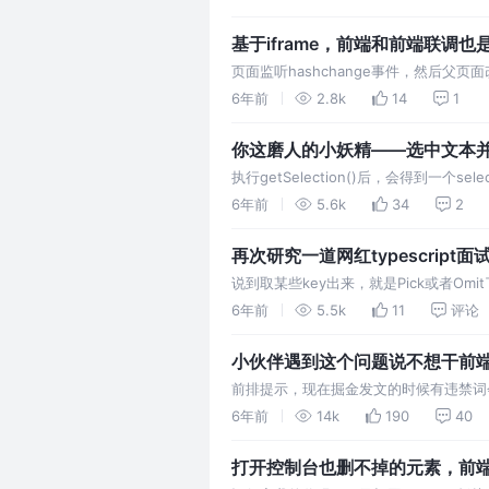
了。去element，定位到input的事件的j
基于iframe，前端和前端联调也
页面监听hashchange事件，然后
息过多，那就会导致url很长，而且维
6年前
2.8k
14
1
虽然可以解决，但导致storage数据冗
你这磨人的小妖精——选中文本
执行getSelection()后，会得到一个se
有几个属性： 基于这一套，服务端只需
6年前
5.6k
34
2
以实现所有的需求。下面开始从0到…
再次研究一道网红typescript面
说到取某些key出来，就是Pick或者Omit了
+never去做特殊处理。整个流程就是：映
6年前
5.5k
11
评论
型取值，得到函数类型的ke…
小伙伴遇到这个问题说不想干前端了
前排提示，现在掘金发文的时候有违禁词
能发出去说明前面内容没问题，然后再加
6年前
14k
190
40
伴道歉，那时候还在试敏感词中，文章内
打开控制台也删不掉的元素，前