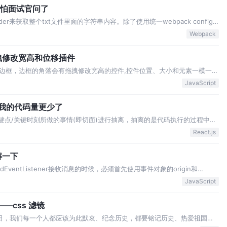
不再怕面试官问了
der来获取整个txt文件里面的字符串内容。除了使用统一webpack config
这样的语法来引入： 其实使用webpack.config文件统一配置loader
Webpack
拽修改宽高和位移插件
边框，边框的角落会有拖拽修改宽高的控件,控件位置、大小和元素一模一样
称点为中心点，变更宽高。新的width = 旧的width + 控件x坐标变
JavaScript
mous…
，我的代码量更少了
关键点/关键时刻所做的事情(即切面)进行抽离，抽离的是代码执行的过程中的
什么时间点下的什么行为/定义。 我们可以看见，OOP是通过继承来复用一
React.js
就在该子类的proto…
解一下
entListener接收消息的时候，必须首先使用事件对象的origin和
如果这里有差错，可能会导致跨站点脚本攻击。而且需要iframe的onload
JavaScript
—css 滤镜
日，我们每一个人都应该为此默哀、纪念历史，都要铭记历史、热爱祖国、