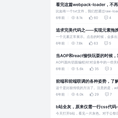
看完这篇webpack-loader，
比如有一个txt文件，我们想通过raw-loa
配置的方式之外，我们还可以在引入的时候，用
6年前
8.1k
60
4
后，最终也是会转成这种方式…
追求完美代码之——实现元素拖
一个元素正常展示。点击的时候，会多出
点击某个角落的拖拽控件，以该控件的的中心对
6年前
7.8k
63
5
化量(可正可负)，height也是 给元素加上
当AOP和react愉快玩耍的时候
AOP(面向切面编程)针对业务中的一些
某个关键步骤。简单来说，AOP关注的是
6年前
5.6k
35
3
些和父类共有的属性，如果有差异的话，那
前端和前端联调的各种姿势，了
这个是比较传统的方法了。注意的是，addEv
source属性来校验消息的发送者的身份，
6年前
6.0k
29
7
触发后才能使用postmessage 子页…
b站全灰，原来仅需一行css代码—
今天打开b站，看见一片灰色。对于公祭