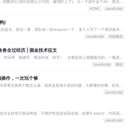
块，想删掉它(谁叫你那么大坨的，被我盯上了)。点一下选中这个div，然后按
！”，啊？div闪了一下？“啪！”，我靠，删不掉！？ 那好，我改style。
HTML
JavaScript
构)
以上的提示。然后一看，团队统一的request一个，某个人写了一个缓存版本又
后还有一个人写了一个预处理参数的... 本人多次代码优化重构的经验，一
JavaScript
代码规范
误都可以…
一年半经验前端社招7家大厂&独角兽全过经历 | 掘金技术征文
皮、作业帮、猿辅导、商汤科技、快手），全都是线上视频面试的，一般是晚
，全都过了。时间很紧凑，几乎没什么时间准备和复盘，一环接着一环的，
JavaScript
面试
用的是他们自己家的面试系统，该有的…
骚操作，一次玩个够
间变量交换两个数怎么做。虽然这是很古老的问题，大家懂的也懂。但实际
果是不用中间变量，那就是无var temp来辅助这个过程。刷算法题的时
JavaScript
额外空间"的要求，实际上，不用中…
读性也许会好也可能会降低，可维护性也是或高或低；如果if-else少，代码高度
能会高也可能会低。这里大概可能会有几种情况 这种情况，if精简不精简，
JavaScript
护性是正相关的。至…