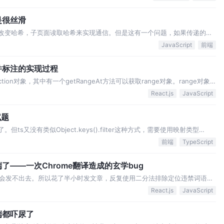
s…
是很丝滑
父页面改变哈希，子页面读取哈希来实现通信。但是这有一个问题，如果传递的信
护起来也麻烦。更严重的问题是，如果页面本身有利用哈希的逻辑，将会无解
JavaScript
前端
余，而且还需要及时清除…
并标注的实现过程
lection对象，其中有一个getRangeAt方法可以获取range对象。range对象
要存储的信息是：光标起点位置、光标终点位置、所选文字，前端这边完全可
React.js
JavaScript
试题
。但ts又没有类似Object.keys().filter这种方式，需要使用映射类型
射类型 =》 如果值为函数类型，返回key，否则返回never =》 对映射类
前端
TypeScript
——一次Chrome翻译造成的玄学bug
会发不出去。所以花了半小时发文章，反复使用二分法排除定位违禁词语，
一点内容继续试。我还在发文章的时候，就看见200浏览了，给200个小伙
React.js
JavaScript
容不完整，现在已经好了，可以回头看…
端都吓尿了