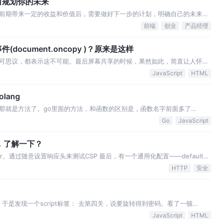
何规划你的未来
前期带来一定的收益和价值后，需要做好下一步的计划，明确自己的未来。
情，不做ROI低的事情，只做有价值的事情
前端
创业
产品经理
ocument.oncopy )？原来是这样
可思议，都表示这不可能。最后屏幕共享的时候，果然如此，简直让人怀疑
不能复制，大概是这样的表现: 接下来加了个断点，还是会触发，一样的过
JavaScript
HTML
用户的插件，瞄了一眼，没有任何可疑的…
ang
果？那就是方法了。go里面的方法，和函数的区别是，函数名字前面多了
o里面对标js的plain object的，就是struct，而struct里面不能写函数，
Go
JavaScript
地，了解一下？
der。通过随意设置响应头来测试CSP 最后，有一个通用化配置——default-
什么值。其他指令如果有设置，那自身的值会覆盖default-src的值 注
HTTP
安全
…
于是发现一个script标签： 去第四关，说要旋转得到密码。看了一顿
么可利用的 这个旋转，em，一点点烧脑，晚上下班了脑壳疼不想思考。对不起，要耍赖
JavaScript
HTML