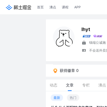
首页
沸点
课程
APP
lhyt
钱端公诚施
不会送外卖
获得徽章 0
动态
文章
专栏
沸点
最新
热门