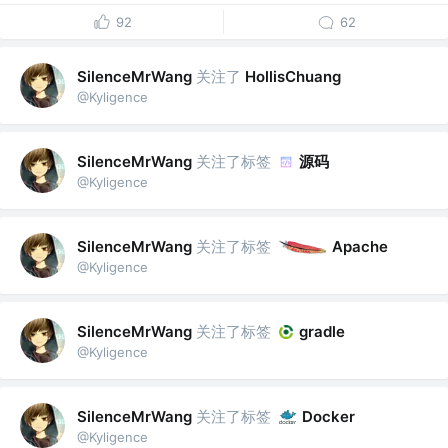
92
62
关注了
SilenceMrWang
HollisChuang
@Kyligence
关注了标签
源码
SilenceMrWang
@Kyligence
关注了标签
SilenceMrWang
Apache
@Kyligence
关注了标签
SilenceMrWang
gradle
@Kyligence
关注了标签
SilenceMrWang
Docker
@Kyligence