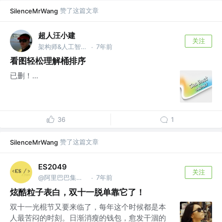
赞了这篇文章
SilenceMrWang
超人汪小建
关注
架构师&人工智能 @公众号【远洋号】
7年前
·
看图轻松理解桶排序
已删！...
36
1
赞了这篇文章
SilenceMrWang
ES2049
关注
@阿里巴巴集团安全部
7年前
·
炫酷粒子表白，双十一脱单靠它了！
双十一光棍节又要来临了，每年这个时候都是本
人最苦闷的时刻。日渐消瘦的钱包，愈发干涸的