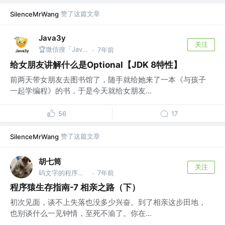
赞了这篇文章
SilenceMrWang
Java3y
关注
🏆微信搜「Java3y」获取原创电子书
7年前
·
给女朋友讲解什么是Optional【JDK 8特性】
前两天带女朋友去图书馆了，随手就给她来了一本《与孩子
一起学编程》的书，于是今天就给女朋友...
56
17
赞了这篇文章
SilenceMrWang
胡七筒
关注
码文字的程序猿 @你猜
7年前
·
程序猿生存指南-7 相亲之路（下）
初次见面，谈不上失落也没多少兴奋。到了相亲这步田地，
也别谈什么一见钟情，至死不渝了。你在...