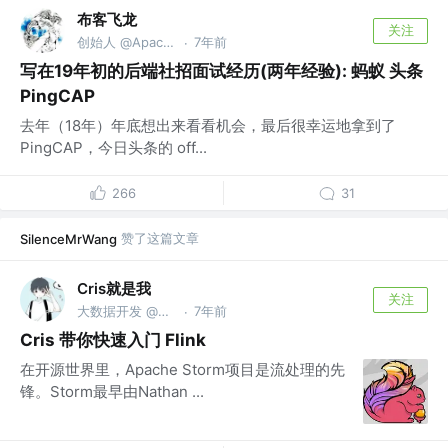
布客飞龙
关注
创始人 @ApacheCN
7年前
·
写在19年初的后端社招面试经历(两年经验): 蚂蚁 头条
PingCAP
去年（18年）年底想出来看看机会，最后很幸运地拿到了
PingCAP，今日头条的 off...
266
31
赞了这篇文章
SilenceMrWang
Cris就是我
关注
大数据开发 @科大讯飞
7年前
·
Cris 带你快速入门 Flink
在开源世界里，Apache Storm项目是流处理的先
锋。Storm最早由Nathan ...