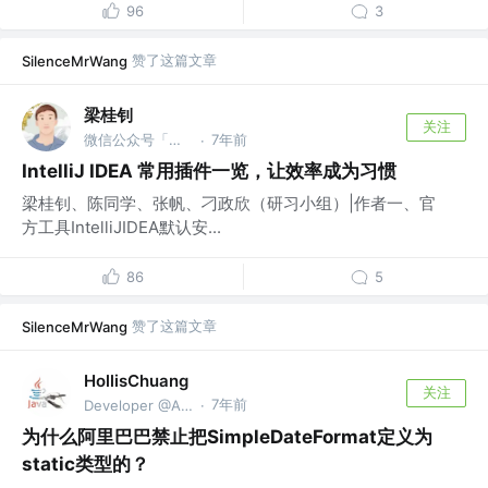
96
3
赞了这篇文章
SilenceMrWang
梁桂钊
关注
微信公众号「服务端思维」 @阿里
7年前
·
IntelliJ IDEA 常用插件一览，让效率成为习惯
梁桂钊、陈同学、张帆、刁政欣（研习小组）|作者一、官
方工具IntelliJIDEA默认安...
86
5
赞了这篇文章
SilenceMrWang
HollisChuang
关注
7年前
Developer @Alibaba
·
为什么阿里巴巴禁止把SimpleDateFormat定义为
static类型的？