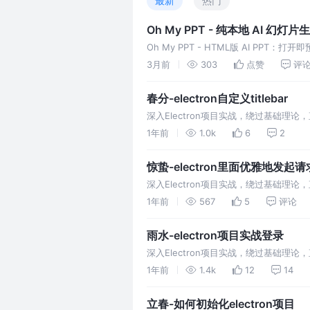
最新
热门
Oh My PPT - 纯本地 AI 幻
Oh My PPT - HTML版 AI PP
加动效/插代码/导出分享
3月前
303
点赞
评
春分-electron自定义titlebar
深入Electron项目实战，绕过基础理论
的技巧与 nuances，快速提升项目开发
1年前
1.0k
6
2
惊蛰-electron里面优雅地发起请
深入Electron项目实战，绕过基础理论
的技巧与 nuances，快速提升项目开发
1年前
567
5
评论
雨水-electron项目实战登录
深入Electron项目实战，绕过基础理论
的技巧，快速提升项目开发能力。
1年前
1.4k
12
14
立春-如何初始化electron项目