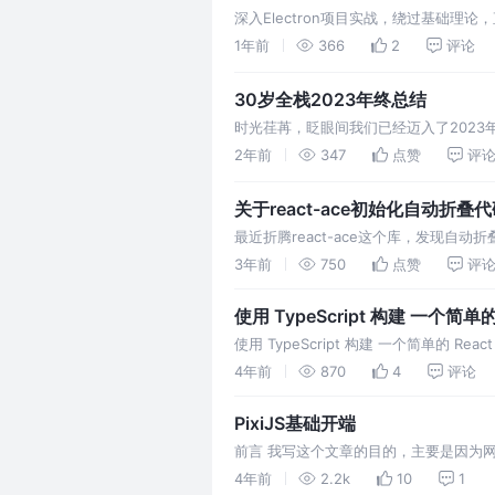
深入Electron项目实战，绕过基础理论
的技巧，快速提升项目开发能力。
1年前
366
2
评论
30岁全栈2023年终总结
时光荏苒，眨眼间我们已经迈入了202
事：与00后结婚，兔宝宝。
2年前
347
点赞
评
关于react-ace初始化自动折叠
最近折腾react-ace这个库，发现自动
研究出了一种初始化支持自动折叠的方式
3年前
750
点赞
评
使用 TypeScript 构建 一个简单的 
使用 TypeScript 构建 一个简单的
4年前
870
4
评论
PixiJS基础开端
前言 我写这个文章的目的，主要是因为网
合我查阅资料和官网文档来写这篇文章，
4年前
2.2k
10
1