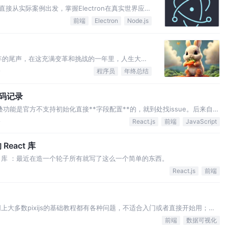
，直接从实际案例出发，掌握Electron在真实世界应用
前端
Electron
Node.js
3年的尾声，在这充满变革和挑战的一年里，人生大
论
程序员
年终总结
代码记录
折叠功能是官方不支持初始化直接**字段配置**的，就到处找issue。后来自己
。
论
React.js
前端
JavaScript
React 库
 React 库 ：最近在造一个轮子所有就写了这么一个简单的东西。
React.js
前端
上大多数pixijs的基础教程都有各种问题，不适合入门或者直接开始用；结
保证写的列子都是直接可用的；如有错误，希望指出，谢谢!
前端
数据可视化