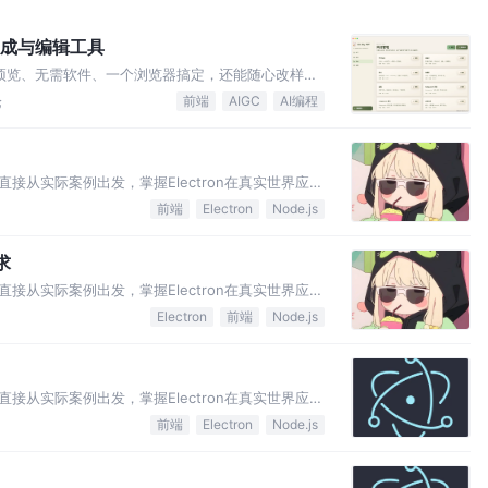
灯片生成与编辑工具
T：打开即预览、无需软件、一个浏览器搞定，还能随心改样式/
论
前端
AIGC
AI编程
，直接从实际案例出发，掌握Electron在真实世界应用
能力。
前端
Electron
Node.js
求
，直接从实际案例出发，掌握Electron在真实世界应用
能力。
Electron
前端
Node.js
，直接从实际案例出发，掌握Electron在真实世界应用
前端
Electron
Node.js