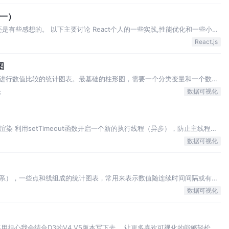
（一）
还是有些感想的。 以下主要讨论 React个人的一些实践,性能优化和一些小技
我写出更精彩的文章🙏。 当然你在想为什么不直接用immer 或者 深度
React.js
为什么不利…
图
进行数值比较的统计图表。最基础的柱形图，需要一个分类变量和一个数值
都被表示为一个矩形（通俗讲即为“柱子”），而数值则决定了柱子的高度 与
论
数据可视化
者在实际使用中可能产生不同理解。…
分组分时渲染 利用setTimeout函数开启一个新的执行线程（异步），防止主线程因
AnimationFrame分组分时优化渲染 无需计算回调时间，动画的流畅性更有保
数据可视化
系），一些点和线组成的统计图表，常用来表示数值随连续时间间隔或有序
要一个连续时间字段或一个分类字段和至少一个连续数据字段。 （单条）同
数据可视化
性质） （多条）多个随时间或有序类别…
用担心我会结合D3的V4,V5版本写下去。 让更多喜欢可视化的能够轻松用