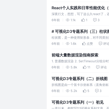
React个人实践和日常性能优化
深夜行文，想想，写了这么久react了，
巧相关 。如果你觉得可以，请多点赞，鼓励
6年前
1.1k
1
3
clone。我反过来问你，你套路那么深，
# 可视化D3专题系列（三）柱状
柱状图，是一种使用矩形条，对不同类别
变量。在柱状图上，分类变量的每个实体
6年前
1.6k
点赞
评
“柱状图”相近的概念还有“条形图”，二
前端大量数据渲染指南探索
1. 普通数据渲染 2. SetTimeout
渲染大量数据导致阻塞。 3. Request
6年前
5.8k
11
评论
障。 无论是setTi…
可视化D3专题系列（二）折线图
折线图是由一个笛卡尔坐标系（直角坐标
类别的变化。 从数据上来说，折线图需
6年前
5.2k
5
3
一变量随时间或有序类别的变化。（连续
可视化D3专题系列（一）初见
一直以来，都想写D3可视化系列文章，不