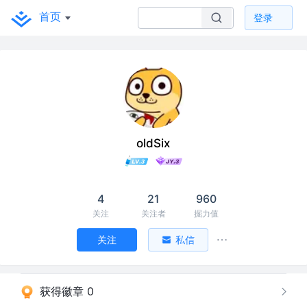
首页
登录
oldSix
4
21
960
关注
关注者
掘力值
关注
私信
获得徽章 0