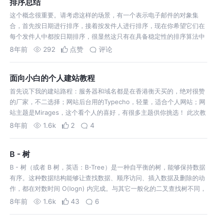
排序总结
这个概念很重要。请考虑这样的场景，有一个表示电子邮件的对象集
合，首先按日期进行排序，接着按发件人进行排序，现在你希望它们在
每个发件人中都按日期排序，很显然这只有在具备稳定性的排序算法中
才会出现这种情况，快速排序和下面即将要讲的 IntroSort 都不符合，
8年前
292
点赞
评论
即使它们的速度更胜一筹
面向小白的个人建站教程
首先说下我的建站路程：服务器和域名都是在香港衡天买的，绝对很赞
的厂家，不二选择；网站后台用的Typecho，轻量，适合个人网站；网
站主题是Mirages，这个看个人的喜好，有很多主题供你挑选！ 此次教
程按照建站顺序依次包括： 购买服务器和域名； 服务器绑定域名，建
8年前
1.6k
2
4
立数据库； 部…
B - 树
B - 树（或者 B 树，英语：B-Tree）是一种自平衡的树，能够保持数据
有序。这种数据结构能够让查找数据、顺序访问、插入数据及删除的动
作，都在对数时间 O(logn) 内完成。与其它一般化的二叉查找树不同，
它可以拥有多余 2 个子结点。 B - 树为系统大块数据的读写操作做
8年前
1.6k
43
6