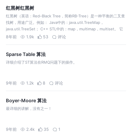
红黑树红黑树
红黑树（英语：Red–Black Tree，简称RB-Tree）是一种平衡的二叉查
找树，用途广泛。例如： Java中的：java.util.TreeMap，
java.util.TreeSet； C++ STL中的：map，multimap，multiset。 它
是在1972年由…
8年前
1.9k
53
评论
Sparse Table 算法
详细介绍了ST算法在RMQ问题下的操作。
9年前
1.2k
8
评论
Boyer-Moore 算法
最详细的讲解，没有之一！
9年前
2.4k
35
1