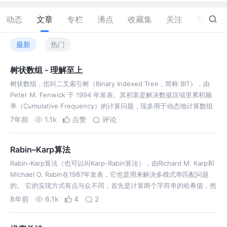
动态
文章
专栏
沸点
收藏集
关注
赞
10
最新
热门
树状数组 - 理解至上
树状数组，也叫二叉索引树（Binary Indexed Tree，简称 BIT），由
Peter M. Fenwick 于 1994 年发表。其初衷是解决数据压缩里累积频
率（Cumulative Frequency）的计算问题，现多用于动态地计算数组
的区间和。 先看一个简单的问…
7年前
1.1k
点赞
评论
Rabin–Karp算法
Rabin-Karp算法（也可以叫Karp-Rabin算法），由Richard M. Karp和
Michael O. Rabin在1987年发表，它也是用来解决多模式串匹配问题
的。 它的实现方式有点与众不同，首先是计算两个字符串的哈希值，然
后通过比较这两个哈希值的大小来判断是否…
8年前
6.1k
4
2