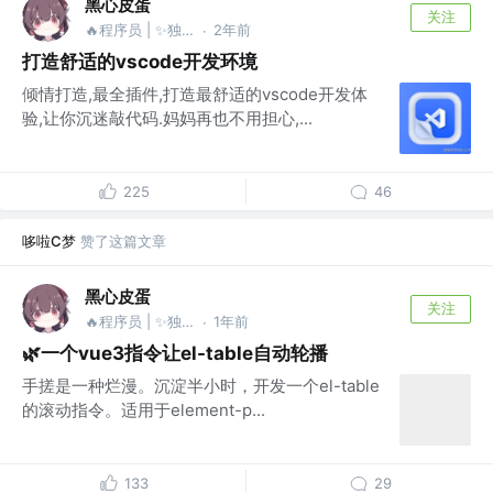
黑心皮蛋
关注
🔥程序员 | ✨独立开发 @🦑摸鱼达人
2年前
·
打造舒适的vscode开发环境
倾情打造,最全插件,打造最舒适的vscode开发体
验,让你沉迷敲代码.妈妈再也不用担心,...
225
46
哆啦C梦
赞了这篇文章
黑心皮蛋
关注
🔥程序员 | ✨独立开发 @🦑摸鱼达人
1年前
·
🌿一个vue3指令让el-table自动轮播
手搓是一种烂漫。沉淀半小时，开发一个el-table
的滚动指令。适用于element-p...
133
29