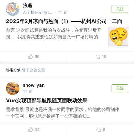
浪遏
关注
AI全栈开发 @Tencent & Kwai Intern
1年前
·
2025年2月凉面与热面（1）——杭州AI公司一二面
前言 这次面试算是我的首次战斗，在元宵过后开
投 ， 我觉得其重要性犹如南昌八一广场打响的...
69
19
哆啦C梦
赞了这篇文章
snow_yan
关注
1年前
Vue实现顶部导航跟随页面联动效果
需求背景 最近也是应我一位同学的要求，给他的公司制作
一个官网，那也就是拾起了一些基础的知...
34
6