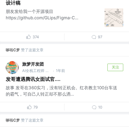
设计稿
朋友发给我一个开源项目
https://github.com/GLips/Figma-C...
374
97
哆啦C梦
赞了这篇文章
旅梦开发团
关注
AI全栈工程师 @旅梦开发团
1年前
·
发哥遭遇腾讯女面试官....
故事 发哥在360实习，没有转正机会。红衣教主100台车送
的霸气，可自己人转正却不那么洒...
79
10
哆啦C梦
赞了这篇文章