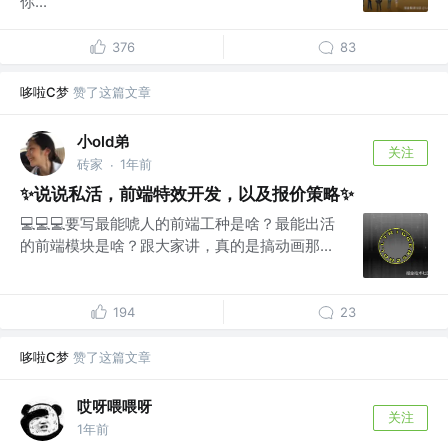
你...
376
83
哆啦C梦
赞了这篇文章
小old弟
关注
砖家
1年前
·
✨说说私活，前端特效开发，以及报价策略✨
💻💻💻要写最能唬人的前端工种是啥？最能出活
的前端模块是啥？跟大家讲，真的是搞动画那...
194
23
哆啦C梦
赞了这篇文章
哎呀喂喂呀
关注
1年前