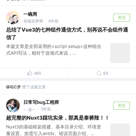
一碗周
关注
前端造梦师
4年前
·
总结了Vue3的七种组件通信方式，别再说不会组件通
信了
本篇文章是全部采用的<script setup>这种组合
式API写法，相对于选项式来说，...
465
64
哆啦C梦
赞了这篇文章
日常写bug工程师
关注
3年前
-- @--
·
超完整的Nuxt3踩坑实录，那真是泰裤辣！！
Nuxt3的基础框架搭建、基本目录介绍、环境变
量设置、按需引入antdv、错误页面介绍、...