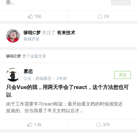
图...
156
24
哆啦C梦
关注了
有来技术
前端开发
哆啦C梦
赞了这篇文章
雾恋
关注
公众：前端雾恋
2年前
·
只会Vue的我，用两天学会了react，这个方法您也可
以
由于工作需要学习react框架；最开始看文档的时候感觉还
挺难的。但当我看了半天文档以后才...
1.3k
370