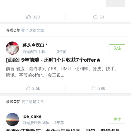
320
63
哆啦C梦
赞了这篇文章
路从今夜白丶
关注
前端配置工程师 @字节跳动
3年前
·
[面经] 5年前端 - 历时1个月收获7个offer🔥
前言 省流：最终拿到了58、UMU、便利蜂、虾皮、快手、
腾讯、字节的offer。 金三银...
3.5k
386
哆啦C梦
赞了这篇文章
ice_cake
关注
前端搬砖攻城狮
4年前
·