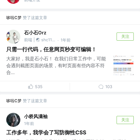
哆啦C梦
赞了这篇文章
石小石Orz
关注
前端 | 🌏 shc1139874527
1年前
·
只需一行代码，任意网页秒变可编辑！
大家好，我是石小石！ 在我们日常工作中，可能
会遇到截图页面的场景，有时页面有些内容不符
合...
535
103
哆啦C梦
赞了这篇文章
小桥风满袖
关注
1年前
工作多年，我学会了写防御性CSS