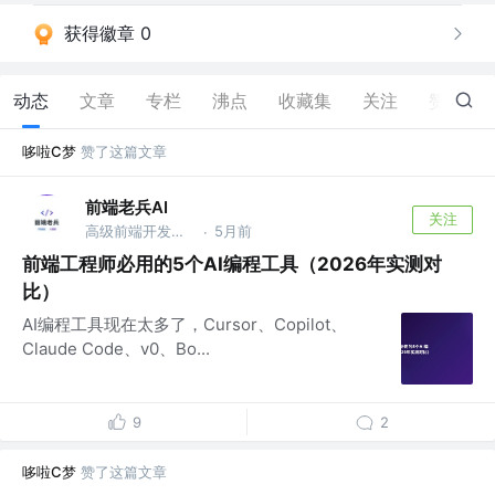
获得徽章 0
动态
文章
专栏
沸点
收藏集
关注
赞
47
哆啦C梦
赞了这篇文章
前端老兵AI
关注
高级前端开发工程师
5月前
·
前端工程师必用的5个AI编程工具（2026年实测对
比）
AI编程工具现在太多了，Cursor、Copilot、
Claude Code、v0、Bo...
9
2
哆啦C梦
赞了这篇文章