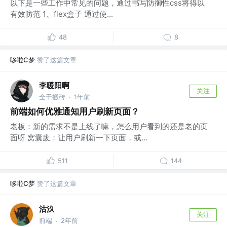
以下是一些工作中常见的问题，通过书写防御性css将得以
有效防范 1、flex盒子 通过使...
48
8
哆啦C梦
赞了这篇文章
李暖阳啊
关注
全干搬砖
1年前
·
前端如何优雅通知用户刷新页面？
老板：新的需求不是上线了嘛，怎么用户看到的还是老的页
面呀 窝囊废：让用户刷新一下页面，或...
511
144
哆啦C梦
赞了这篇文章
沽汣
关注
前端
2年前
·