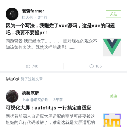
老骥farmer
关注
扛大包
3年前
·
因为一个写法，我翻烂了vue源码，这是vue的问题
吧，我要不要提pr！
问题背景 我已经老了。。。。 面对现在的观众不
知该如何表达。既然这样的话 那.........
740
185
哆啦C梦
赞了这篇文章
德莱厄斯
关注
上单 @诺克萨斯
3年前
·
可视化大屏：autofit.js 一行搞定自适应
困扰着前端人自适应大屏适配的噩梦可能要被这
短短的几行代码破解了，难道这就是大屏适配的