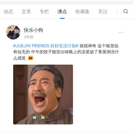
动态
文章
专栏
沸点
收藏集
关注
赞
0
快乐小狗
3年前
#JUEJIN FRIENDS 好好生活计划#
就很神奇 这个嗅觉似
有似无的 中午的饺子能尝出味晚上的凉菜放了香菜倒没什
么感觉