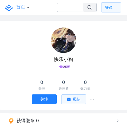
首页
登录
快乐小狗
0
0
0
关注
关注者
掘力值
关注
私信
获得徽章 0