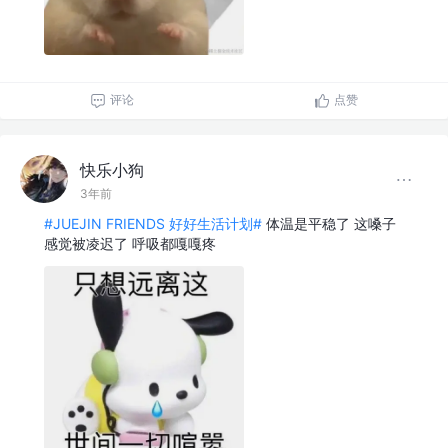
评论
点赞
快乐小狗
3年前
#JUEJIN FRIENDS 好好生活计划#
体温是平稳了 这嗓子
感觉被凌迟了 呼吸都嘎嘎疼