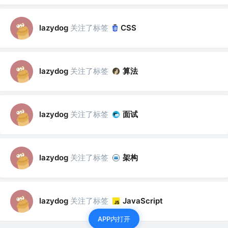
关注了标签
lazydog
CSS
关注了标签
算法
lazydog
关注了标签
面试
lazydog
关注了标签
架构
lazydog
关注了标签
lazydog
JavaScript
APP内打开