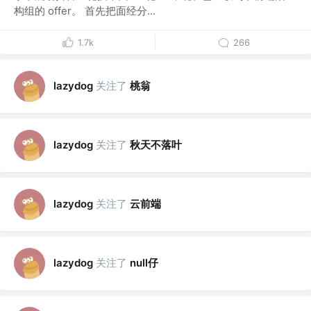
构组的 offer。 首先把面经分...
1.7k
266
关注了
桃翁
lazydog
关注了
秋天不落叶
lazydog
关注了
云前端
lazydog
关注了
null仔
lazydog