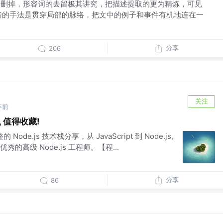
缀全删掉，形容词的去留极其讲究，把描述提取的更为精炼，可见
者的手法是贯穿局部的脉络，把文中的例子和事件有机地连在一
分享
206
关注
年前
 值得收藏!
ode.js 技术栈分享，从 JavaScript 到 Node.js,
高级 Node.js 工程师。【程...
分享
86