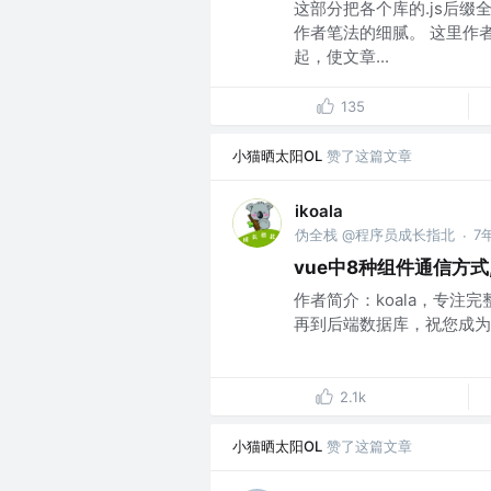
这部分把各个库的.js后
作者笔法的细腻。 这里作
起，使文章...
135
小猫晒太阳OL
赞了这篇文章
ikoala
伪全栈 @程序员成长指北
7
·
vue中8种组件通信方式,
作者简介：koala，专注完整的 N
再到后端数据库，祝您成为优秀的
2.1k
小猫晒太阳OL
赞了这篇文章