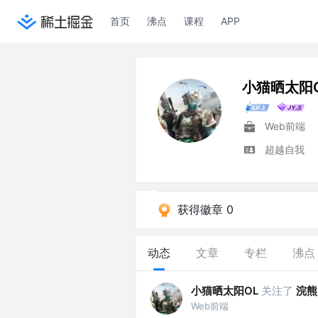
首页
沸点
课程
APP
小猫晒太阳
Web前端
超越自我
获得徽章 0
动态
文章
专栏
沸点
小猫晒太阳OL
关注了
浣熊
Web前端