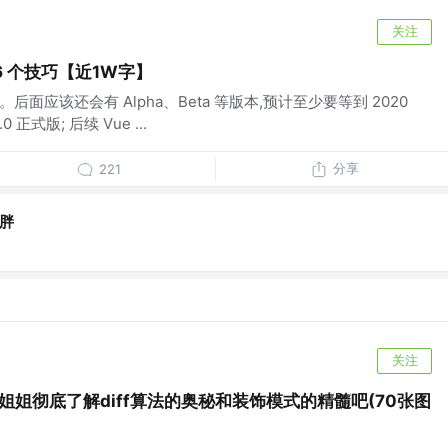
关注
6 个技巧【近1W字】
a 版本。后面应该还会有 Alpha、Beta 等版本,预计至少要等到 2020
式版; 后续 Vue ...
分享
221
胖
关注
姐姐彻底了解diff算法的奥秘和装饰模式的精髓吧(70张图