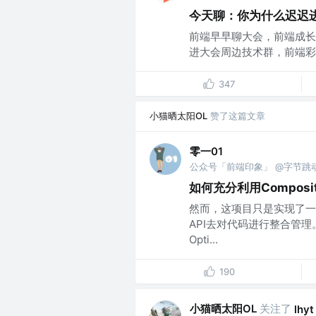
今天聊：你为什么迟迟
前端早早聊大会，前端成长的新起
进大会周边技术群，前端彩蛋免
347
小猫晒太阳OL
赞了这篇文章
零一01
公众号「前端印象」 @字节跳
如何充分利用Composi
然而，这项目只是实现了一些
API去对代码进行整合管理。要
Opti...
190
小猫晒太阳OL
关注了
lhyt