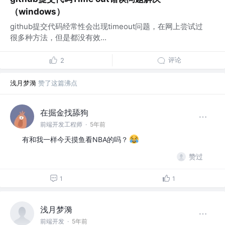
（windows）
github提交代码经常性会出现timeout问题，在网上尝试过
很多种方法，但是都没有效...
评论
2
浅月梦漪
赞了这篇沸点
在掘金找舔狗
前端开发工程师
·
5年前
有和我一样今天摸鱼看NBA的吗？
赞过
1
1
浅月梦漪
前端开发
·
5年前