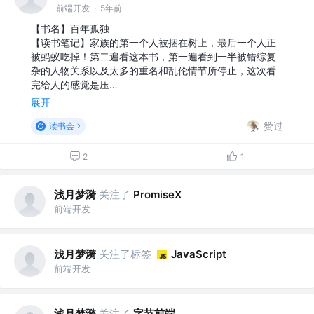
前端开发
·
5年前
【书名】百年孤独
【读书笔记】家族的第一个人被捆在树上，最后一个人正
被蚂蚁吃掉！第二遍看这本书，第一遍看到一半被错综复
杂的人物关系以及太多的重名和乱伦情节所停止，这次看
完给人的感觉是压…
展开
赞过
读书会
2
1
浅月梦漪
关注了
PromiseX
前端开发
浅月梦漪
关注了标签
JavaScript
前端开发
浅月梦漪
关注了
字节前端