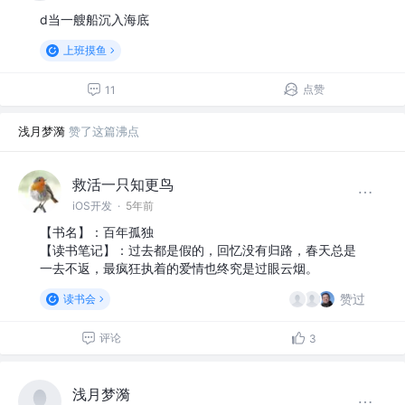
d当一艘船沉入海底
上班摸鱼
点赞
11
浅月梦漪
赞了这篇沸点
救活一只知更鸟
iOS开发
·
5年前
【书名】：百年孤独
【读书笔记】：过去都是假的，回忆没有归路，春天总是
一去不返，最疯狂执着的爱情也终究是过眼云烟。
赞过
读书会
评论
3
浅月梦漪