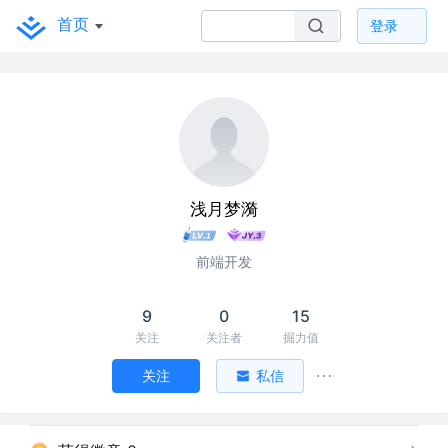
首页
登录
浅月梦漪
前端开发
9
0
15
关注
关注者
掘力值
关注
私信