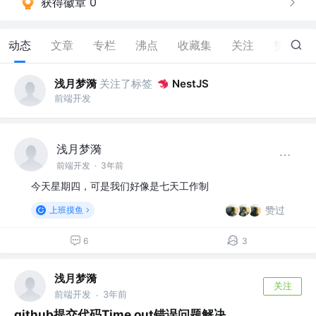
获得徽章 0
动态
文章
专栏
沸点
收藏集
关注
赞
2
浅月梦漪
关注了标签
NestJS
前端开发
浅月梦漪
前端开发
·
3年前
今天星期四，可是我们好像是七天工作制
赞过
上班摸鱼
6
3
浅月梦漪
关注
前端开发
3年前
·
github提交代码Time out错误问题解决