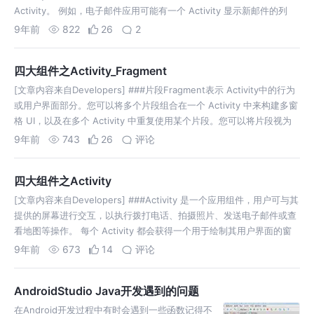
Activity。 例如，电子邮件应用可能有一个 Activity 显示新邮件的列
表。用户选择某邮件时，会打开一个新 Activ…
9年前
822
26
2
四大组件之Activity_Fragment
[文章内容来自Developers] ###片段Fragment表示 Activity中的行为
或用户界面部分。您可以将多个片段组合在一个 Activity 中来构建多窗
格 UI，以及在多个 Activity 中重复使用某个片段。您可以将片段视为
Activity 的模块化组成部…
9年前
743
26
评论
四大组件之Activity
[文章内容来自Developers] ###Activity 是一个应用组件，用户可与其
提供的屏幕进行交互，以执行拨打电话、拍摄照片、发送电子邮件或查
看地图等操作。 每个 Activity 都会获得一个用于绘制其用户界面的窗
口。窗口通常会充满屏幕，但也可小于屏幕并浮动在其他窗口…
9年前
673
14
评论
AndroidStudio Java开发遇到的问题
在Android开发过程中有时会遇到一些函数记得不