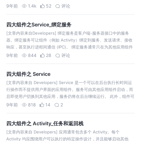
程通常无法访问另一个进程的内存。 尽管如此…
9年前
1.4k
52
评论
四大组件之Service_绑定服务
[文章内容来自Developers] 绑定服务是客户端-服务器接口中的服务
器。绑定服务可让组件（例如 Activity）绑定到服务、发送请求、接收
响应，甚至执行进程间通信 (IPC)。 绑定服务通常只在为其他应用组件
服务时处于活动状态，不会无限期在后台运行。 基础知识 绑定服务…
9年前
844
28
评论
四大组件之 Service
[文章内容来自 Developers] Service 是一个可以在后台执行长时间运
行操作而不提供用户界面的应用组件。服务可由其他应用组件启动，而
且即使用户切换到其他应用，服务仍将在后台继续运行。 此外，组件可
以绑定到服务，以与之进行交互，甚至是执行进程间通信 (IPC)。 例
9年前
818
14
2
如，…
四大组件之 Activity_任务和返回栈
[文章内容来自 Developers] 应用通常包含多个 Activity。每个
Activity 均应围绕用户可以执行的特定操作设计，并且能够启动其他