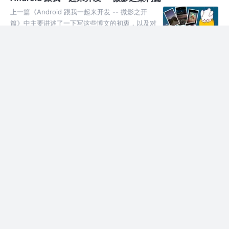
要重载懒加载方法做实际操作。
上一篇《Android 跟我一起来开发 -- 微影之开
篇》中主要讲述了一下写这些博文的初衷，以及对
项目中数据、架构、框架 (依赖)、目录结构作了一
些简单的介绍。接下来本文主要针对 MVP 架构的
9年前
843
53
评论
个人理解做一个详细的描述。当然还是站在巨人的
肩膀上，我是先通读了一下各位大神对官方
Android 加载超长图（微博长图）
mvp(基础版) 的分析，然后通过实际动手编写来加
深印象帮助自己更好理解。再次感谢各位大神的无
对于一些需要加载超长图需求的同学，可能一开始
私奉献（ヽ (≧Д≦) ノ）。
使用使用 bitmap 或者 inputstream 转
bitmap（或类似加载库）会发现出现图片太大加载
不出来的问题（其实我也是遇到了这个问题ヽ
9年前
7.2k
169
评论
(≧Д≦) ノ）。解决问题的思路可以参考
Coding_the_world 封装自己的库（然而我太菜
Android 跟我一起来开发 -- 微影之开篇
了，就在网上找了一些开源库），比较流行的是
Subsampling Scale Image View，而且里边封装
写在前头 酝酿了许久还是决定针对 “微影” 来发表
了缩放功能。
几篇博文，一是可以跟大家一起学习分享，另一是
感觉自己工作也快四年了手上没什么东西，对于一
直在开源世界里挖掘偷用的惯犯感觉该是贡献自己
9年前
1.1k
57
评论
小小力量的时候了。当然了，项目中还是使用了大