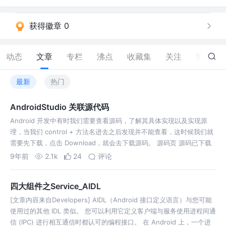
获得徽章 0
动态
文章
专栏
沸点
收藏集
关注
赞
28
最新
热门
AndroidStudio 关联源代码
Android 开发中有时我们需要查看源码，了解其具体实现以及实现原
理，当我们 control + 方法名进去之后发现并不能查看，这时候我们就
需要先下载，点击 Download，就会去下载源码。 源码页 源码已下载
下载之后发现点击 Refresh 没有反应。在 2.1 以前关联源码需要找到
9年前
2.1k
24
评论
jd…
四大组件之Service_AIDL
[文章内容来自Developers] AIDL（Android 接口定义语言）与您可能
使用过的其他 IDL 类似。 您可以利用它定义客户端与服务使用进程间通
信 (IPC) 进行相互通信时都认可的编程接口。 在 Android 上，一个进