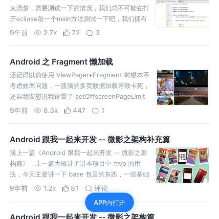
太清楚，需要测试一下的情况，我们总不可能在打
开eclipse敲一个main方法测试一下吧，我们拥有
强大的androidstudio为什么不好好利用呢。（仅
9年前
2.7k
72
3
做为笔记，代替我这健忘的脑子） 1.在android
studio编写运行…
Android 之 Fragment 懒加载
还记得以前使用 ViewPager+Fragment 时根本不
考虑效率问题，一股脑的多页数据加载导致卡死，
还自我安慰说我设置了 setOffscreenPageLimit
了啊，而实际上跟踪源码我们发现
9年前
6.3k
447
1
DEFAULT_OFFSCREEN_PAGES = 1，所以即便
setOffscreenPageLimit 我设置为 0，
Android 跟我一起来开发 -- 微影之架构补充篇
ViewPager 最少也会加载后一页。为了保证效率
现在都提倡一种懒加载的机制，即只有当前页面为
接上一篇《Android 跟我一起来开发 -- 微影之架
显示页面才会加载且只加载一次数据（做一次耗时
构篇》，上一篇大概讲了讲本项目中 mvp 的用
操作：或网络请求或本地数据）。有同学说我可以
法，今天主要讲一下 base 包里的东西，一些基础
拷贝源码把默认改为 0 啊，是可以这么多，但是改
类（公用方法的抽取，引用在生命周期的创建销
9年前
1.2k
81
评论
变了 viewpager 的初衷，不够灵活。在实际项目
毁）。当然了之前如果有不懂的地方可以留言。再
APP内打开
中我还是建议改造 BaseFragment，利用
次感谢各位大神的无私奉献（ヽ (≧Д≦) ノ）。
setUserVisibleHint，暴露懒加载的方法，根据需
Android 跟我一起来开发 -- 微影之架构篇