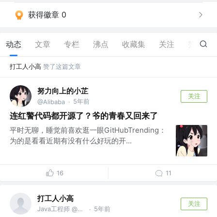
获得徽章 0
动态
文章
专栏
沸点
收藏集
关注
赞
3
打工人小高
赞了这篇文章
努力向上的小芷
关注
5年前
@Alibaba
·
连红警代码都开源了？爷的青春又回来了
平时无聊，睡觉前喜欢逛一眼GitHubTrending：
为的是看看近期有没有什么好玩的开...
16
11
打工人小高
关注
Java工程师 @阿里巴巴
5年前
·