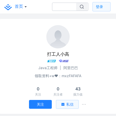
首页
登录
打工人小高
Java工程师
|
阿里巴巴
领取资料+w♥：mxzFAFAFA
0
0
43
关注
关注者
掘力值
关注
私信