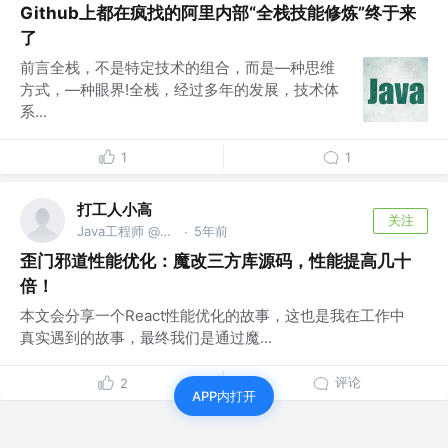
Github上都在疯找的阿里内部“全栈技能修炼”终于来
了
前言全栈，不是特定技术的组合，而是—种思维
方式，—种眼界!全栈，经过多年的发展，技术体
系...
1
1
打工人小高
关注
Java工程师 @阿里巴巴
5年前
·
歪门邪道性能优化：魔改三方库源码，性能提高几十
倍！
本文会分享一个React性能优化的故事，这也是我在工作中
真实遇到的故事，最终我们是通过魔...
评论
2
APP内打开