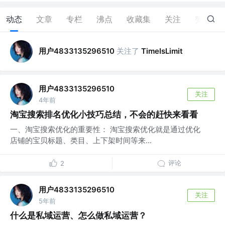
动态
文章
专栏
沸点
收藏集
关注
赞
2
用户4833135296510
关注了
TimeIsLimit
用户4833135296510
关注
4年前
淘宝搜索排名优化小技巧总结，不会的赶快来看看
一、淘宝搜索优化的重要性： 淘宝搜索优化就是通过优化
店铺的宝贝标题、类目、上下架时间等来...
评论
2
用户4833135296510
关注
5年前
什么是私域运营、怎么做私域运营？