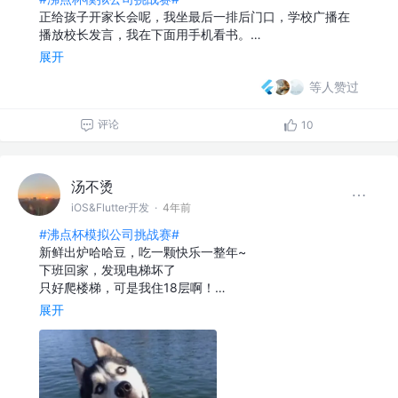
正给孩子开家长会呢，我坐最后一排后门口，学校广播在
播放校长发言，我在下面用手机看书。…
展开
等人赞过
评论
10
汤不烫
iOS&Flutter开发
·
4年前
#沸点杯模拟公司挑战赛#
新鲜出炉哈哈豆，吃一颗快乐一整年~
下班回家，发现电梯坏了
只好爬楼梯，可是我住18层啊！…
展开