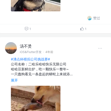
赞过
1
1
汤不烫
iOS&Flutter开发
·
4年前
#沸点杯模拟公司挑战赛#
公司名称：二哈乐哈哈快乐无限公司
哈哈豆新鲜出炉，吃一颗快乐一整年~
一只蠢狗看见一条盘起的蟒蛇上来就添…
展开