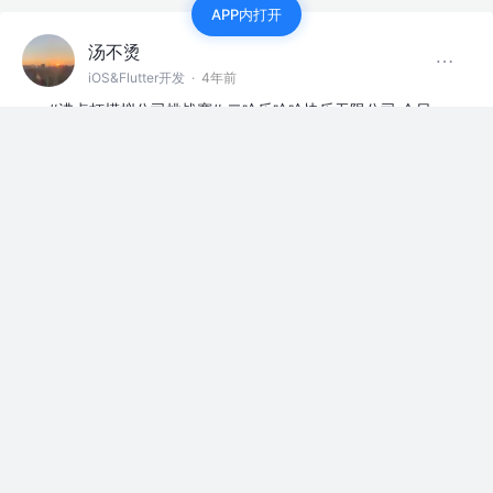
APP内打开
汤不烫
iOS&Flutter开发
·
4年前
#沸点杯模拟公司挑战赛# 二哈乐哈哈快乐无限公司 今日
哈哈豆新鲜出炉：
霸王项羽走投无路…
这时，被困军队听到了四周传来阵阵歌声!
项羽一惊：是谁在唱歌？！…
展开
点赞
2
汤不烫
iOS&Flutter开发
·
4年前
#沸点杯模拟公司挑战赛# 二哈乐哈哈快乐无限公司 今日
哈哈豆新鲜出炉：
早上在路边买豆浆。我：阿姨，还有没有红枣味豆浆了？
阿姨：呀，卖完了，现在就只有黑米的了。我：好吧，我