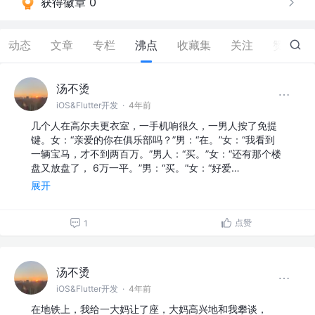
获得徽章 0
动态
文章
专栏
沸点
收藏集
关注
赞
57
汤不烫
iOS&Flutter开发
·
4年前
几个人在高尔夫更衣室，一手机响很久，一男人按了免提
键。女：“亲爱的你在俱乐部吗？”男：“在。”女：“我看到
一辆宝马，才不到两百万。”男人：“买。”女：“还有那个楼
盘又放盘了， 6万一平。”男：“买。”女：“好爱…
展开
点赞
1
汤不烫
iOS&Flutter开发
·
4年前
在地铁上，我给一大妈让了座，大妈高兴地和我攀谈，