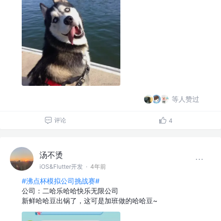
等人赞过
评论
4
汤不烫
iOS&Flutter开发
·
4年前
#沸点杯模拟公司挑战赛#
公司：二哈乐哈哈快乐无限公司
新鲜哈哈豆出锅了，这可是加班做的哈哈豆~