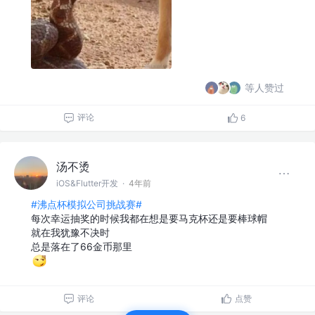
等人赞过
评论
6
汤不烫
iOS&Flutter开发
·
4年前
#沸点杯模拟公司挑战赛#
每次幸运抽奖的时候我都在想是要马克杯还是要棒球帽
就在我犹豫不决时
总是落在了66金币那里
评论
点赞