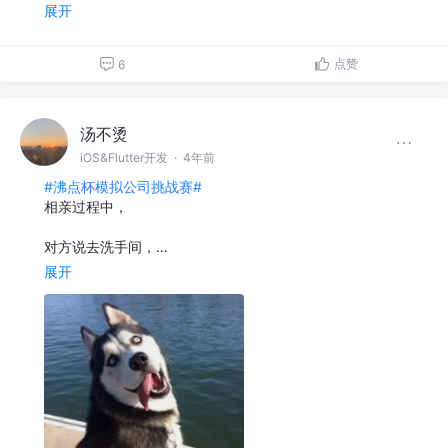
展开
点赞
6
汤不烫
iOS&Flutter开发
·
4年前
#沸点杯模拟公司挑战赛#
相亲过程中，
对方说去洗手间，…
展开