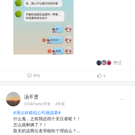
赞过
评论
3
汤不烫
iOS&Flutter开发
·
4年前
#沸点杯模拟公司挑战赛#
什么鬼，之前我还四个关注者呢？！
怎么就剩俩了？！
取关的这两位老哥能给个理由么？…