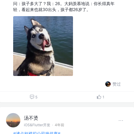
问：孩子多大了？我：26。大妈羡慕地说：你长得真年
轻，看起来也就30出头，孩子都26岁了。
赞过
5
1
汤不烫
iOS&Flutter开发
·
4年前
#沸点杯模拟公司挑战赛#