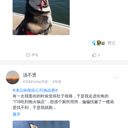
赞过
评论
3
汤不烫
iOS&Flutter开发
·
4年前
#沸点杯模拟公司挑战赛#
有一次我逛街的时候觉得肚子很痛，于是我走进街角的
“119吃到饱火锅店”，想借个厕所用用，偏偏找遍了一楼就
是找不到，于是我就跑…
展开