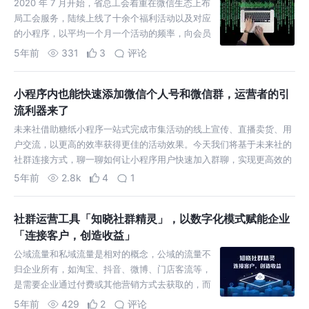
2020 年 7 月开始，省总工会着重在微信生态上布
局工会服务，陆续上线了十余个福利活动以及对应
的小程序，以平均一个月一个活动的频率，向会员
发放福利，其背后的技术力量，取决于三个关键
5年前
331
3
评论
点。
小程序内也能快速添加微信个人号和微信群，运营者的引
流利器来了
未来社借助糖纸小程序一站式完成市集活动的线上宣传、直播卖货、用
户交流，以更高的效率获得更佳的活动效果。今天我们将基于未来社的
社群连接方式，聊一聊如何让小程序用户快速加入群聊，实现更高效的
用户运营。
5年前
2.8k
4
1
社群运营工具「知晓社群精灵」，以数字化模式赋能企业
「连接客户，创造收益」
公域流量和私域流量是相对的概念，公域的流量不
归企业所有，如淘宝、抖音、微博、门店客流等，
是需要企业通过付费或其他营销方式去获取的，而
私域的流量是归企业所有和掌控的，是可以反复使
5年前
429
2
评论