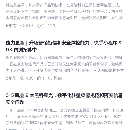
科技的变革，带来新的产品和技术，也带给我们全新的数字生活方式。
爱范儿旗下的「糖纸」小程序，便是一个聚合科技产品的平台，向科技
数码爱好者提供最酷产品的最新消息与测评。糖纸社区的测评，有过苹
果、华为等品牌的笔记本、手机、手表等电子消费产品，也有过吸尘
5年前
310
1
1
器、洗碗机、智能锁等智能家居产…
能力更新｜升级营销短信和安全风控能力，快手小程序 S
DK 内测招募中
近期知晓云的版本更新通知频率低于去年，但我们的产品经理和工程师
一直在努力地迭代产品，更是时刻关注大家反馈的问题和需求，始终致
力于为企业、个人开发者提供更好用的产品和服务。 今天知晓妹将把本
月的更新内容进行大汇总，让你可以快速了解：知晓云近期有哪些新能
5年前
409
1
评论
力已上线，正在做哪些大家期待…
315 晚会 9 大黑料曝光，数字化转型亟需规范和落实信息
安全问题
一年一度的 315 晚会如期而至。这次的晚会主题是「提振消费，从心开
始」，看完今年曝光的 9 大黑料，这些隐患确实足以让人心惊。 从数
字时代的隐私泄漏和信息安全问题，到食品加工、建筑材料及汽车设计
的安全问题，安全隐患渗入线上线下，一波未平一波又起，侵害与危险