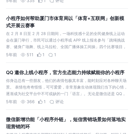
5年前
335
1
评论
离每个人近在咫尺。 …
小程序如何帮助厦门市体育局以「体育+互联网」创新模
式开展云赛事
在 2 月 8 日至 2 月 28 日期间，一场科技感十足的全民健身线上运动
会在厦门举行，市民可以通过小程序或 APP 线上报名参与「跳绳挑战
赛、健身广场舞、线上马拉松、全国广播体操工间操」四个比赛项目，
线下完成任务，共同参与这场简单有趣、积极健康的健身云盛宴。 疫情
5年前
511
1
1
的影响，缺…
QQ 邀你上线小程序，官方生态能力持续赋能你的小程序
你身边总有一些朋友，他们的表情包极其丰富，能时刻应对各种聊天场
景。 表情包奇奇怪怪，可可爱爱，非常形象生动体现我们当下的心情，
逐渐成为社交平台中不可或缺的一门「语言」。无论是微信还是 QQ，
不仅支持添加你所收藏和制作的表情，更是支持表情包创作者上架专
5年前
366
1
评论
辑，满足爱好的同时，偶尔还可…
微信新增功能「小程序外链」，短信营销场景如何落地实
现营销闭环