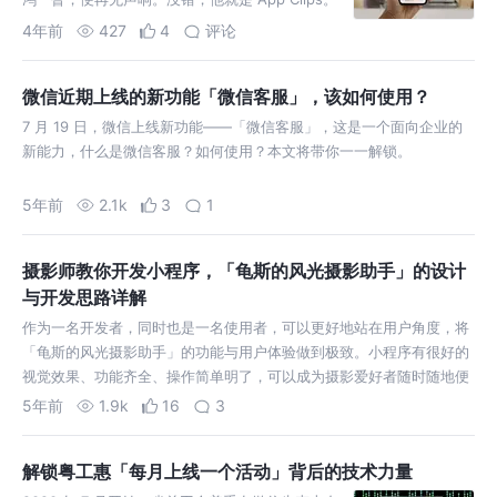
发布一年，苹果的小程序为什么无人问津？
4年前
427
4
评论
微信近期上线的新功能「微信客服」，该如何使用？
7 月 19 日，微信上线新功能——「微信客服」，这是一个面向企业的
新能力，什么是微信客服？如何使用？本文将带你一一解锁。
5年前
2.1k
3
1
摄影师教你开发小程序，「龟斯的风光摄影助手」的设计
与开发思路详解
作为一名开发者，同时也是一名使用者，可以更好地站在用户角度，将
「龟斯的风光摄影助手」的功能与用户体验做到极致。小程序有很好的
视觉效果、功能齐全、操作简单明了，可以成为摄影爱好者随时随地便
能使用的工具。
5年前
1.9k
16
3
解锁粤工惠「每月上线一个活动」背后的技术力量