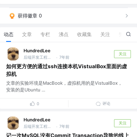
获得徽章 0
动态
文章
专栏
沸点
收藏集
关注
赞
46
HundredLee
关注
后端开发工程师 @家里蹲科技
7年前
·
如何更方便的通过ssh连接本机VistualBox里面的虚
拟机
文章的实验环境是MacBook，虚拟机用的是VistualBox，
安装的是Ubuntu ...
评论
0
HundredLee
关注
后端开发工程师 @家里蹲科技
7年前
·
记一次MySQL没有Commit Transaction导致的线上