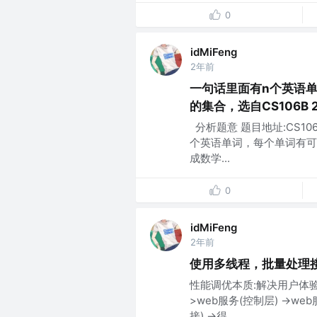
0
idMiFeng
2年前
一句话里面有n个英语
的集合，选自CS106B 202
​ 分析题意 题目地址:CS10
个英语单词，每个单词有可
成数学...
0
idMiFeng
2年前
使用多线程，批量处理
性能调优本质:解决用户体
>web服务(控制层) ->w
接) ->得...