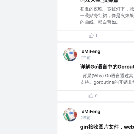
初夏的夜晚，霓虹灯下，城
一袭贴身红裙，像是火焰般
的曲线。那白皙如...
1
idMiFeng
2年前
详解Go语言中的Gorou
​ 背景(Why) Go语言通
支持。goroutine的开销非常
0
idMiFeng
2年前
gin接收图片文件，we