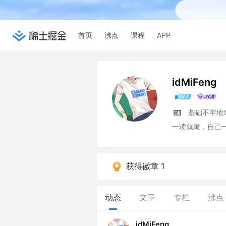
首页
沸点
课程
APP
idMiFeng
基础不牢地
一读就跪，自己
获得徽章 1
动态
文章
专栏
沸点
idMiFeng