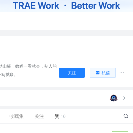
动山摇，教程一看就会，别人的
关注
私信
一写就废。
收藏集
关注
赞
16