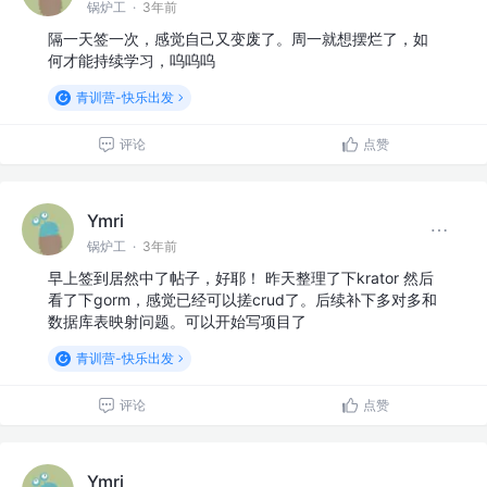
锅炉工
·
3年前
隔一天签一次，感觉自己又变废了。周一就想摆烂了，如
何才能持续学习，呜呜呜
青训营-快乐出发
评论
点赞
Ymri
锅炉工
·
3年前
早上签到居然中了帖子，好耶！ 昨天整理了下krator 然后
看了下gorm，感觉已经可以搓crud了。后续补下多对多和
数据库表映射问题。可以开始写项目了
青训营-快乐出发
评论
点赞
Ymri