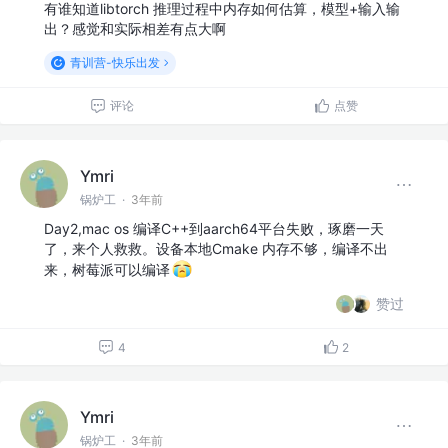
有谁知道libtorch 推理过程中内存如何估算，模型+输入输
出？感觉和实际相差有点大啊
青训营-快乐出发
评论
点赞
Ymri
锅炉工
·
3年前
Day2,mac os 编译C++到aarch64平台失败，琢磨一天
了，来个人救救。设备本地Cmake 内存不够，编译不出
来，树莓派可以编译
赞过
4
2
Ymri
锅炉工
·
3年前