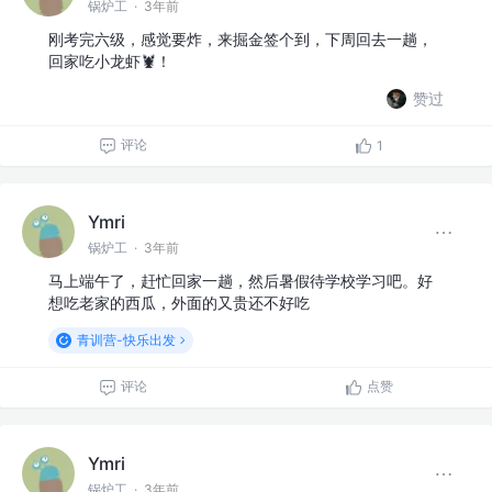
锅炉工
·
3年前
刚考完六级，感觉要炸，来掘金签个到，下周回去一趟，
回家吃小龙虾🦞！
赞过
评论
1
Ymri
锅炉工
·
3年前
马上端午了，赶忙回家一趟，然后暑假待学校学习吧。好
想吃老家的西瓜，外面的又贵还不好吃
青训营-快乐出发
评论
点赞
Ymri
锅炉工
·
3年前