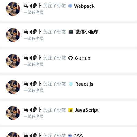
马可萝卜
关注了标签
Webpack
一线程序员
马可萝卜
关注了标签
微信小程序
一线程序员
马可萝卜
关注了标签
GitHub
一线程序员
马可萝卜
关注了标签
React.js
一线程序员
马可萝卜
关注了标签
JavaScript
一线程序员
马可萝卜
关注了标签
CSS