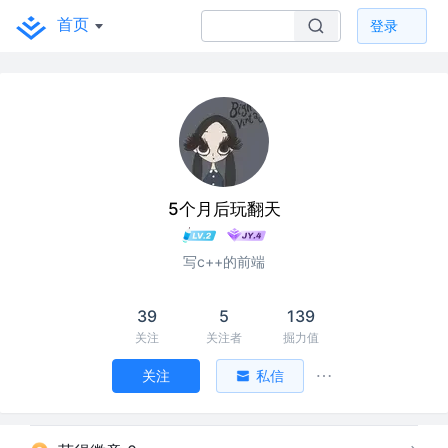
首页
登录
5个月后玩翻天
写c++的前端
39
5
139
关注
关注者
掘力值
关注
私信