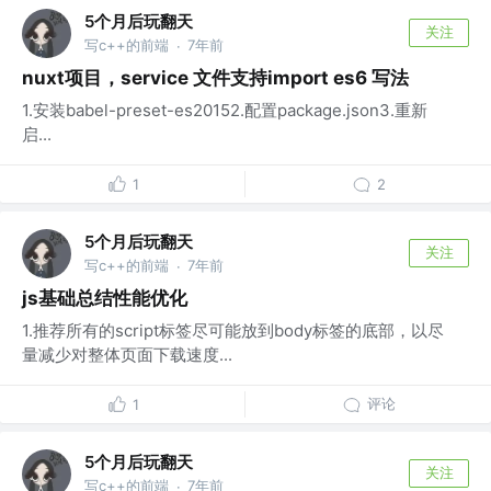
5个月后玩翻天
关注
写c++的前端
7年前
·
nuxt项目，service 文件支持import es6 写法
1.安装babel-preset-es20152.配置package.json3.重新
启...
1
2
5个月后玩翻天
关注
写c++的前端
7年前
·
js基础总结性能优化
1.推荐所有的script标签尽可能放到body标签的底部，以尽
量减少对整体页面下载速度...
评论
1
5个月后玩翻天
关注
写c++的前端
7年前
·