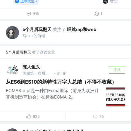
赞过
上班摸鱼
评论
1
5个月后玩翻天
关注了
唱跳rap和web
写c++的前端
5个月后玩翻天
赞了这篇文章
陈大鱼头
关注
国服第一甜甜圈 @国服第一海洋
6年前
·
从ES6到ES10的新特性万字大总结（不得不收藏）
ECMAScript是一种由Ecma国际（前身为欧洲计
算机制造商协会）在标准ECMA-2...
625
75