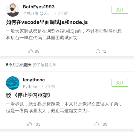
BothEyes1993
关注
全栈开发 @天网科技
7年前
·
如何在vscode里面调试js和node.js
一般大家调试都是在浏览器端调试js的，不过有些时候也想
和后台一样在代码工具里面调试js或...
89
12
5个月后玩翻天
赞了这篇文章
leoythonc
关注
7年前
Pythoner
·
驳 《停止学习框架》
一看标题，就觉得是标题党，本来只是觉得文章误人子弟，
但是一看阅读量太大，截止写这篇文章为...
163
189