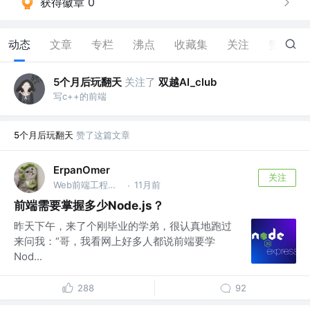
获得徽章 0
动态
文章
专栏
沸点
收藏集
关注
赞
51
5个月后玩翻天
关注了
双越AI_club
写c++的前端
5个月后玩翻天
赞了这篇文章
ErpanOmer
关注
Web前端工程师 @跨境
11月前
·
前端需要掌握多少Node.js？
昨天下午，来了个刚毕业的学弟，很认真地跑过
来问我：“哥，我看网上好多人都说前端要学
Nod...
288
92