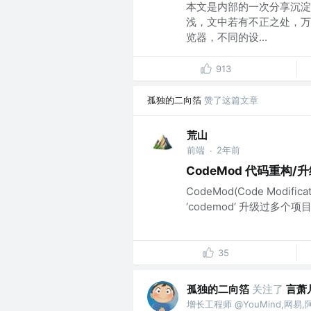
本文是内部的一次分享沉淀
浅，文中若有不正之处，万
览器，不同的设...
913
孤独的二向箔
赞了这篇文章
荒山
前端
2年前
·
CodeMod 代码重构/
CodeMod(Code Mod
‘codemod‘ 升级过多个
35
孤独的二向箔
关注了
言萧凡
增长工程师 @YouMind,网易,