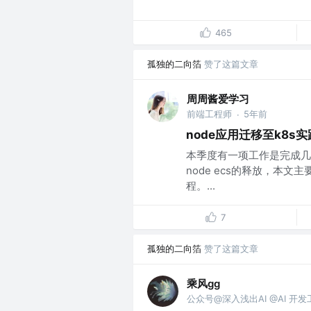
465
孤独的二向箔
赞了这篇文章
周周酱爱学习
前端工程师
5年前
·
node应用迁移至k8s实
本季度有一项工作是完成几个
node ecs的释放，本文
程。...
7
孤独的二向箔
赞了这篇文章
乘风gg