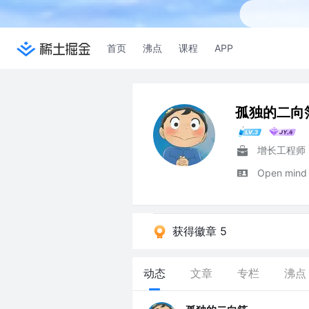
首页
沸点
课程
APP
孤独的二向
增长工程师
Open mind
获得徽章 5
动态
文章
专栏
沸点