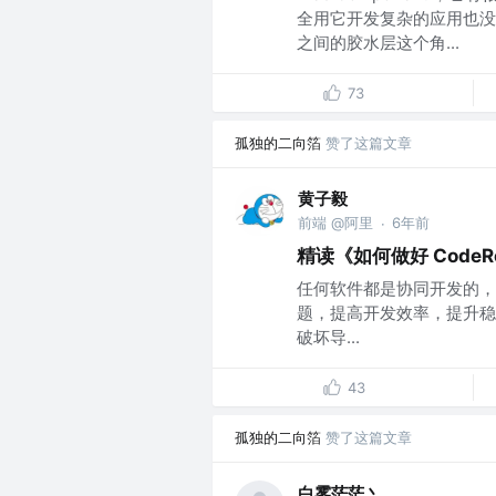
全用它开发复杂的应用也没
之间的胶水层这个角...
73
孤独的二向箔
赞了这篇文章
黄子毅
前端 @阿里
6年前
·
精读《如何做好 CodeRe
任何软件都是协同开发的，所
题，提高开发效率，提升稳
破坏导...
43
孤独的二向箔
赞了这篇文章
白雾茫茫丶