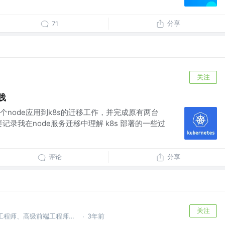
分享
71
关注
践
node应用到k8s的迁移工作，并完成原有两台
主要记录我在node服务迁移中理解 k8s 部署的一些过
评论
分享
关注
公众号@深入浅出AI @AI 开发工程师、高级前端工程师、SM
3年前
·