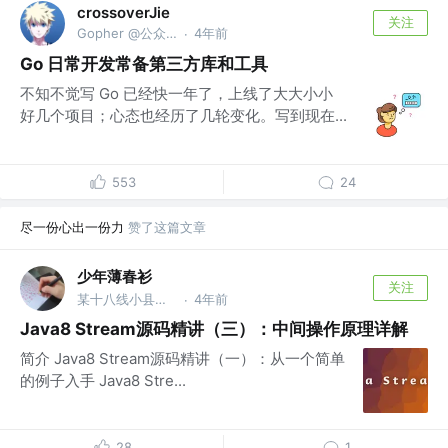
crossoverJie
关注
Gopher @公众号『crossoverJie』
4年前
·
Go 日常开发常备第三方库和工具
不知不觉写 Go 已经快一年了，上线了大大小小
好几个项目；心态也经历了几轮变化。写到现在...
553
24
尽一份心出一份力
赞了这篇文章
少年薄春衫
关注
某十八线小县城躺不平工程师
4年前
·
Java8 Stream源码精讲（三）：中间操作原理详解
简介 Java8 Stream源码精讲（一）：从一个简单
的例子入手 Java8 Stre...
28
1