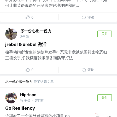
何让非英语母语的开发者更好地理解和使...
评论
0
尽一份心出一份力
关注
2年前
jrebel & xrebel 激活
撒手动阀所发生的范德萨发手打恶无非我饿范围额废物恶妇
王德发手打 我额度我饿服务而防守打法...
评论
0
尽一份心出一份力
赞了这篇文章
HipHope
关注
程序员
3年前
·
Go Resiliency
近期看了一个国外老哥写的小项目 go-