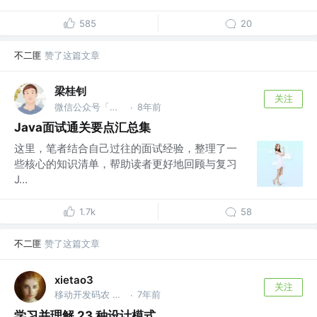
585
20
不二匪
赞了这篇文章
梁桂钊
关注
微信公众号「服务端思维」 @阿里
8年前
·
Java面试通关要点汇总集
这里，笔者结合自己过往的面试经验，整理了一
些核心的知识清单，帮助读者更好地回顾与复习
J...
1.7k
58
不二匪
赞了这篇文章
xietao3
关注
移动开发码农 @货拉拉国际化
7年前
·
学习并理解 23 种设计模式