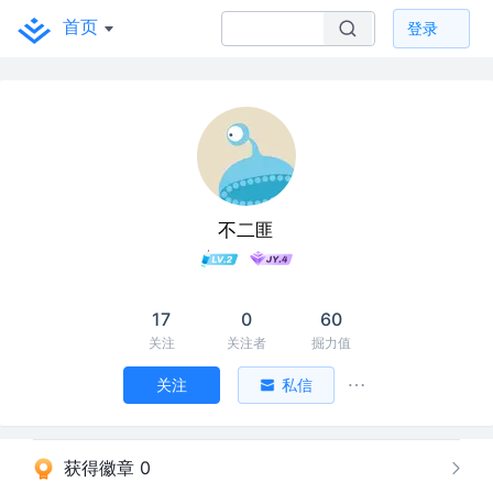
首页
登录
不二匪
17
0
60
关注
关注者
掘力值
关注
私信
获得徽章 0