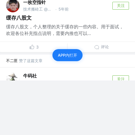
一枚空指针
关注
技术搬砖工 @不知名小公司
5年前
·
缓存八股文
缓存八股文，个人整理的关于缓存的一些内容。用于面试，
欢迎各位补充指点说明，需要内推也可以...
评论
3
APP内打开
不二匪
赞了这篇文章
牛码社
关注
Java技术专家 @阿里巴巴&京东
5年前
·
阿里面试官：总结下设计模式使用场景
最近有很多同学想让我整理下关于设计模式的内
容，今天就将设计模式的核心要掌握的设计模式
它们...
21
2