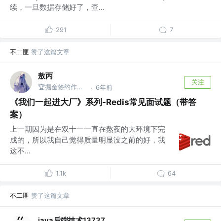
续，一旦数据存储好了，查...
291
7
不二匪
赞了这篇文章
敖丙
关注
🏆掘金签约作者 @微信搜：敖丙
6年前
·
《我们一起进大厂》系列-Redis常见面试题（带答
案）
上一期因为是在双十一一直在熬夜的大环境下完
成的，所以我自己觉得质量明显没之前的好，我
这不...
1.1k
64
不二匪
赞了这篇文章
java后端技术13737