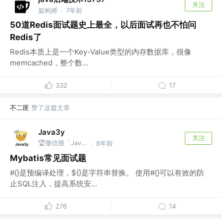
关注
架构师
7年前
·
50道Redis面试题史上最全，以后面试再也不怕问
Redis了
Redis本质上是一个Key-Value类型的内存数据库，很像
memcached，整个数...
332
17
不二匪
赞了这篇文章
Java3y
关注
🏆微信搜「Java3y」获取原创电子书
8年前
·
Mybatis常见面试题
#{}是预编译处理，${}是字符串替换。 使用#{}可以有效的防
止SQL注入，提高系统安...
276
14