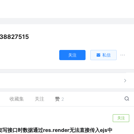
38827515
关注
私信
收藏集
关注
赞
2
关注
s框架写接口时数据通过res.render无法直接传入ejs中