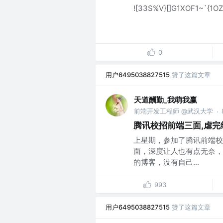
![33S%V}[]G1XOF1~`{1OZ
0
用户6495038827515
赞了这篇文章
天道酬勤_我萌我赢
前端开发工程师 @武汉大学
·
腾讯校招前端三面,虐完
上星期，参加了腾讯前端校
面，深度让人也有点无奈，
的博客，没有自己...
993
用户6495038827515
赞了这篇文章