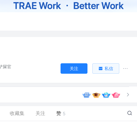
铲屎官
关注
私信
收藏集
关注
赞
5