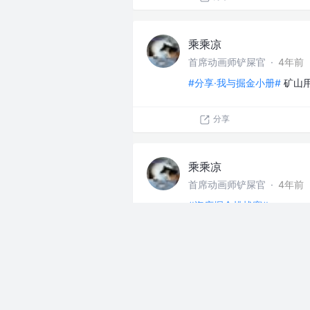
乘乘凉
首席动画师铲屎官
·
4年前
#分享·我与掘金小册#
矿山
分享
乘乘凉
首席动画师铲屎官
·
4年前
#海底掘金挑战赛#