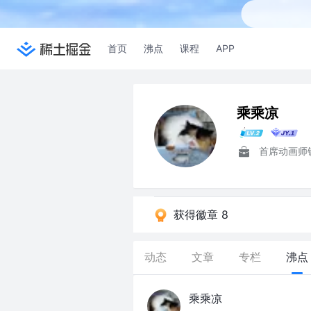
首页
沸点
课程
APP
乘乘凉
首席动画师
获得徽章 8
动态
文章
专栏
沸点
乘乘凉