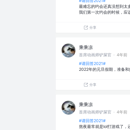
#请回答2021#
最难忘的约会还真没想到太
我们第一次约会的时候，应
分享
乘乘凉
首席动画师铲屎官
·
4年前
#请回答2021#
2022年的元旦假期，准备
分享
乘乘凉
首席动画师铲屎官
·
4年前
#请回答2021#
熬夜最常就是lol打游戏了，还