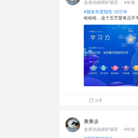
首席动画师铲屎官
·
4年前
#掘友年度报告-2021#
哈哈哈，这个五芒星有点不
分享
乘乘凉
首席动画师铲屎官
·
4年前