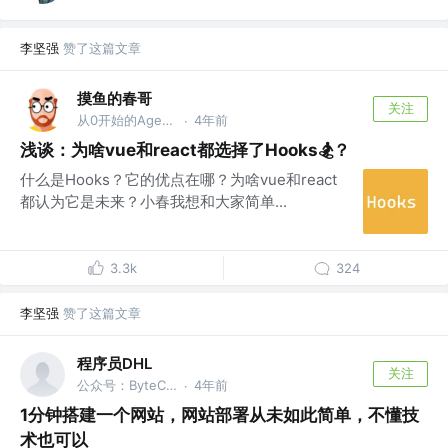
李坚强
赞了这篇文章
摸鱼的春哥
关注
从0开始的Agent之旅
4年前
·
浅谈：为啥vue和react都选择了Hooks🏂？
什么是Hooks？它的优点在哪？为啥vue和react
都认为它是未来？小春我想和大家简单...
3.3k
324
李坚强
赞了这篇文章
程序员DHL
关注
公众号：ByteCode，大厂面试题解小程序 【猿面试】 开发者 @微信：hi-dhl
4年前
·
1分钟搭建一个网站，网站部署从未如此简单，不懂技
术也可以