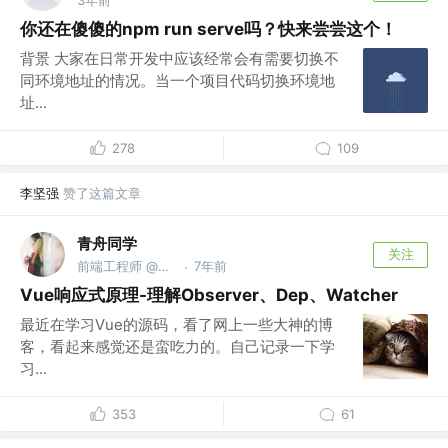
你还在傻傻的npm run serve吗？快来尝尝这个！
背景 大家在日常开发中应该经常会有需要切换不
同环境地址的情况。当一个项目代码切换环境地
址...
278
109
李坚强
赞了这篇文章
青舟同学
关注
前端工程师 @阿里巴巴
7年前
·
Vue响应式原理-理解Observer、Dep、Watcher
最近在学习Vue的源码，看了网上一些大神的博
客，看起来感觉还是蛮吃力的。自己记录一下学
习...
353
61