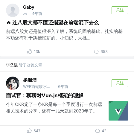
Gaby
关注
4年前
🧱
·
🔥 连八股文都不懂还指望在前端混下去么
前端八股文还是值得深入了解，系统巩固的基础。扎实的基
本功还有利于跳槽涨薪的。小知识，大挑...
13k
653
李坚强
赞了这篇文章
杨溜溜
关注
WEB前端吹水工程师 @百度
6年前
·
面试官：聊聊对Vue.js框架的理解
今年OKR定了一条KR是每一个季度进行一次前端
相关技术的分享，还有十几天就到2020年了...
647
42