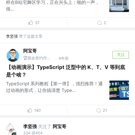
样在B站宅舞区学习，正在兴头上；啪的一声，
很...
37
2
李坚强
赞了这篇文章
阿宝哥
关注
🏆掘金签约作者 | 公众号@全栈修仙之路
4年前
·
【动画演示】TypeScript 泛型中的 K、T、V 等到底
是个啥？
TypeScript 系列教程【第一弹】，强烈推荐！通
过动画的形式，让你搞清楚 Type...
140
21
李坚强
关注了
阿宝哥
334 @454