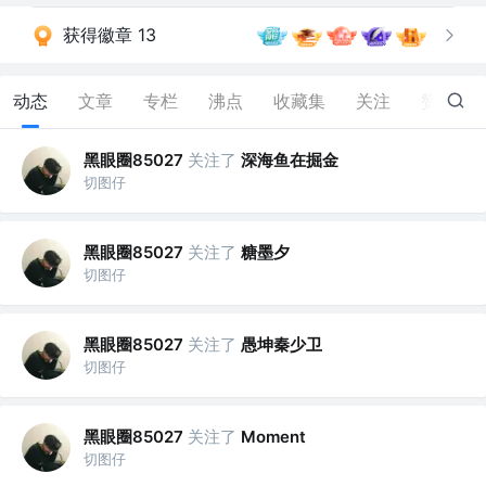
获得徽章 13
动态
文章
专栏
沸点
收藏集
关注
赞
77
黑眼圈85027
关注了
深海鱼在掘金
切图仔
黑眼圈85027
关注了
糖墨夕
切图仔
黑眼圈85027
关注了
愚坤秦少卫
切图仔
黑眼圈85027
关注了
Moment
切图仔