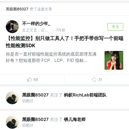
黑眼圈85027
赞了这篇文章
不一样的少年_
关注
玄之又玄，众妙之门
7月前
·
【性能监控】别只做工具人了！手把手带你写一个前端
性能检测SDK
你是否一直对前端性能监控系统的底层原理充满
好奇？想知道那些 FCP、LCP、FID 指标...
88
31
黑眼圈85027
关注了
蚂蚁RichLab前端团队
切图仔
黑眼圈85027
关注了
锈儿海老师
切图仔