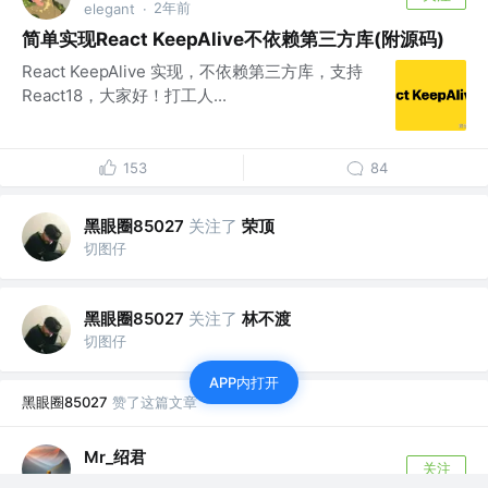
2年前
elegant
·
简单实现React KeepAlive不依赖第三方库(附源码)
React KeepAlive 实现，不依赖第三方库，支持
React18，大家好！打工人...
153
84
黑眼圈85027
关注了
荣顶
切图仔
黑眼圈85027
关注了
林不渡
切图仔
APP内打开
黑眼圈85027
赞了这篇文章
Mr_绍君
关注
前端工程师 @宁波搬砖有限公司
3年前
·