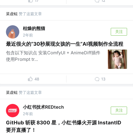
17
12
菜虚鲲
赞了这篇文章
枯燥的熊猫
关注
2年前
最近很火的“30秒展现女孩的一生”AI视频制作全流程
包含以下知识点 安装ComfyUI + AnimeDiff插件
使用Prompt tr...
48
13
菜虚鲲
赞了这篇文章
小红书技术REDtech
关注
2年前
GitHub 斩获 8300 星，小红书爆火开源 InstantID
要开直播了！