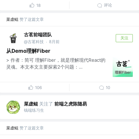
评论
18
菜虚鲲
赞了这篇文章
古茗前端团队
关注
@古茗科技
8月前
·
从Demo理解Fiber
> 作者：简可 理解Fiber，就是理解现代React的
灵魂。本文本文主要探索2个问题：...
106
10
菜虚鲲
关注了
前端之虎陈随易
钱端练习生
菜虚鲲
赞了这篇文章