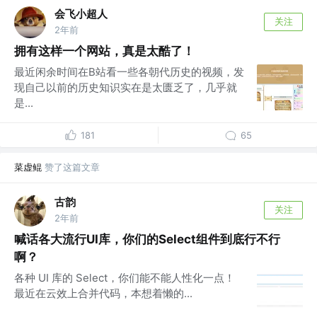
会飞小超人
关注
2年前
拥有这样一个网站，真是太酷了！
最近闲余时间在B站看一些各朝代历史的视频，发
现自己以前的历史知识实在是太匮乏了，几乎就
是...
181
65
菜虚鲲
赞了这篇文章
古韵
关注
2年前
喊话各大流行UI库，你们的Select组件到底行不行
啊？
各种 UI 库的 Select，你们能不能人性化一点！
最近在云效上合并代码，本想着懒的...