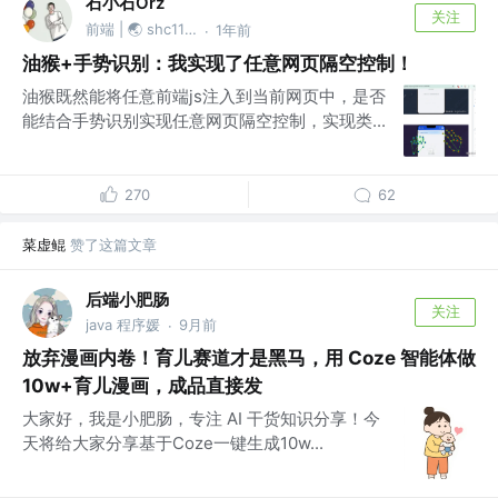
石小石Orz
关注
前端 | 🌏 shc1139874527
1年前
·
油猴+手势识别：我实现了任意网页隔空控制！
油猴既然能将任意前端js注入到当前网页中，是否
能结合手势识别实现任意网页隔空控制，实现类...
270
62
菜虚鲲
赞了这篇文章
后端小肥肠
关注
java 程序媛
9月前
·
放弃漫画内卷！育儿赛道才是黑马，用 Coze 智能体做
10w+育儿漫画，成品直接发
大家好，我是小肥肠，专注 AI 干货知识分享！今
天将给大家分享基于Coze一键生成10w...