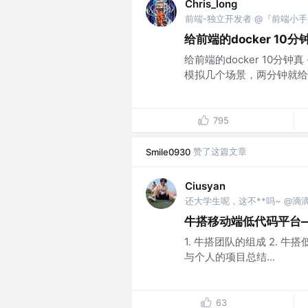
Chris_long
前端-独立开发者 @『前端小
给前端的docker 10分
给前端的docker 10分钟
模拟几个场景，两分钟就给
795
赞了这篇文章
Smile0930
Ciusyan
还大学生呢，这不**吗~ @滴
牛搭移动端低代码平台
1. 牛搭团队的组成 2. 牛
与个人的项目总结...
63