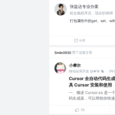
张益达专业办案
前全栈程序员，现全职律师
打包属性中的get、set、wi
分享
赞了这篇文章
Smile0930
小摩尔
移动应用开发 @🍀🌺 🐤
3年
·
Cursor 全自动代码
具 Cursor 安装和使用
一、概述 Cursor.so
码生成器，可以帮助你快速编
79