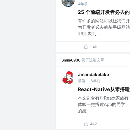
4年前
25 个前端开发者必去
有许多的网站可以让我们开
为开发者必去的杀手级网站。 1
都I汇聚到...
1.4k
赞了这篇文章
Smile0930
amandakelake
前端
8年前
·
React-Native从零
本文适合有对React家族
体验一把搭建App的同学
的感...
442