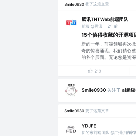
赞了这篇文章
Smile0930
腾讯TNTWeb前端团队
前端 @腾讯
2年前
·
15个值得收藏的开源项
新的一年，前端领域再次掀
奇的惊喜涌现。我们精心整
的各个层面。无论您是资深开
210
关注了
ai超
Smile0930
赞了这篇文章
Smile0930
YDJFE
伊的家前端团队 @广州伊的家