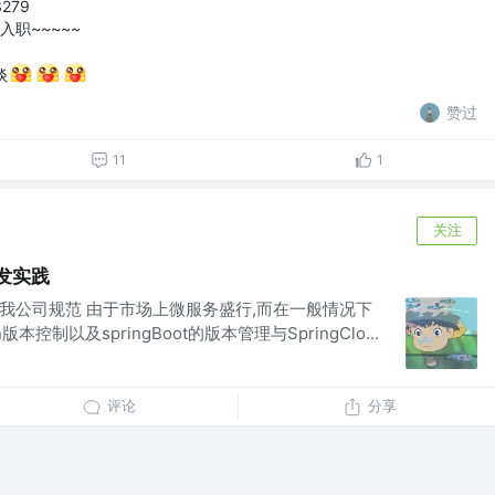
3279
后入职~~~~~
谈
赞过
11
1
关注
开发实践
开发再我公司规范 由于市场上微服务盛行,而在一般情况下
控制以及springBoot的版本管理与SpringClo...
评论
分享