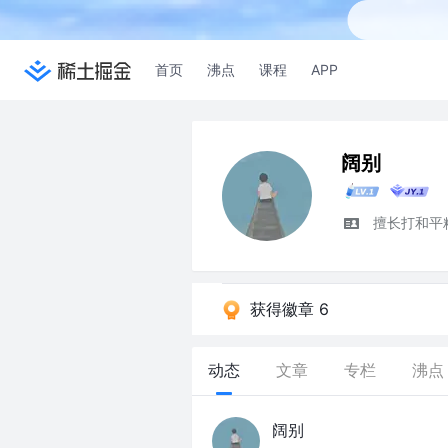
首页
沸点
课程
APP
阔别
擅长打和平
获得徽章 6
动态
文章
专栏
沸点
阔别