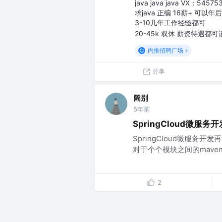
java java java VX：54575
求java 正编 16薪+ 可以年
3-10几年工作经验都可
20-45k 双休 薪资待遇都可
内推招聘广场
分享
阔别
5年前
SpringCloud微服务
SpringCloud微服务
对于个个模块之间的maven版本
2