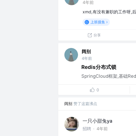
4年前
xmd,有没有兼职的工作呀,后
上班摸鱼
分享
阔别
4年前
Redis分布式锁
SpringCloud框架,基础Redis实现分
0
阔别
赞了这篇沸点
一只小甜兔ya
招聘
·
4年前