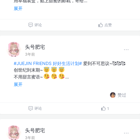
用幸福装盒，贴上甜蜜的邮戳，寄给…
展开
评论
点赞
头号肥宅
3年前
#JUEJIN FRIENDS 好好生活计划#
爱到不可思议~🥰🥰🥰
创世纪到末期~
不用甜言蜜语~
…
展开
赞过
评论
1
头号肥宅
3年前