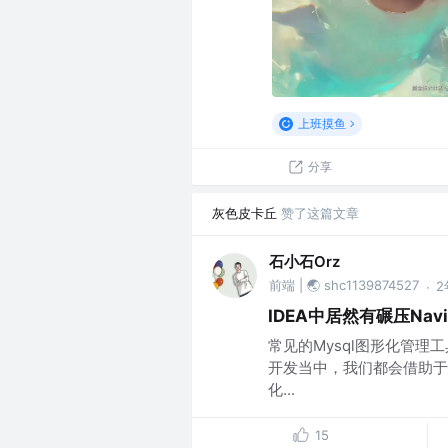
上班摸鱼
分享
灰色皮卡丘
赞了这篇文章
石小石Orz
前端 | 🌏 shc1139874527
2
·
IDEA中居然有碾压Nav
常见的Mysql图形化管理
开发当中，我们都会借助于
化...
15