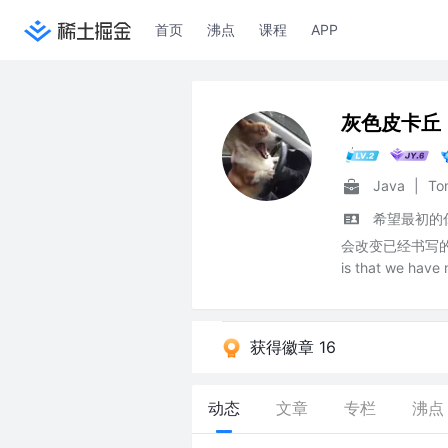
首页
沸点
课程
APP
灰色皮卡丘
Java
|
To
希望最初的
会改变已经书写的结局”
is that we have 
获得徽章 16
动态
文章
专栏
沸点