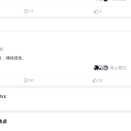
11
5
前
务，继续摸鱼。
等人赞过
50
23
rz
鱼皮