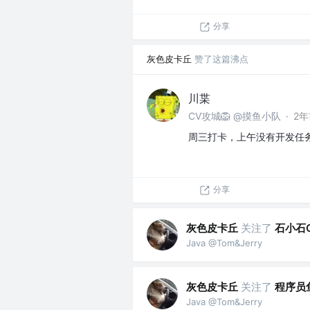
分享
灰色皮卡丘
赞了这篇沸点
川枼
CV攻城🦁 @摸鱼小队
·
2年
周三打卡，上午没有开发任
分享
灰色皮卡丘
关注了
石小石O
Java @Tom&Jerry
灰色皮卡丘
关注了
程序员
Java @Tom&Jerry