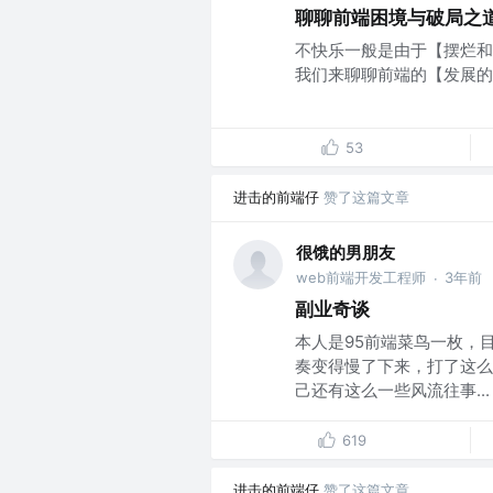
聊聊前端困境与破局之
不快乐一般是由于【摆烂和
我们来聊聊前端的【发展的困
53
进击的前端仔
赞了这篇文章
很饿的男朋友
web前端开发工程师
3年前
·
副业奇谈
本人是95前端菜鸟一枚，
奏变得慢了下来，打了这么
己还有这么一些风流往事...
619
进击的前端仔
赞了这篇文章