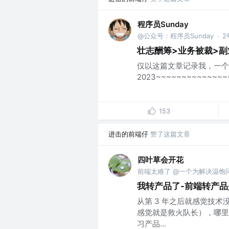
程序员Sunday
@公众号：程序员Sunday
2
·
壮志酬筹>业务被裁>副
仅以这篇文章记录我，一个
2023~~~~~~~~~~~~~~~
153
进击的前端仔
赞了这篇文章
四叶草会开花
前端太难了 @一个为解决温饱
我转产品了-前端转产
从第 3 年之后就感觉技
感觉就是救火队长），哪里
习产品...