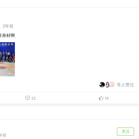
·
2年前
养身材啊
等人赞过
22
16
关注
年前