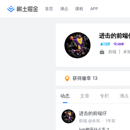
首页
沸点
课程
APP
进击的前端
前端
|
未
获得徽章 13
动态
文章
专栏
沸点
进击的前端仔
前端 @未知
·
1年前
jym都开什么车？