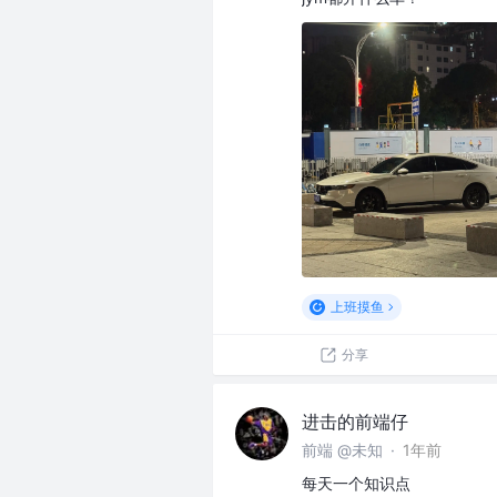
上班摸鱼
分享
进击的前端仔
前端 @未知
·
1年前
每天一个知识点