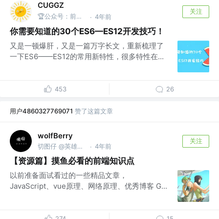
CUGGZ
关注
🏆公众号：前端充电宝
4年前
·
你需要知道的30个ES6—ES12开发技巧！
又是一顿爆肝，又是一篇万字长文，重新梳理了
一下ES6——ES12的常用新特性，很多特性在...
453
26
用户4860327769071
赞了这篇文章
wolfBerry
关注
切图仔 @英雄不问出处
4年前
·
【资源篇】摸鱼必看的前端知识点
以前准备面试看过的一些精品文章，
JavaScript、vue原理、网络原理、优秀博客 G...
274
15