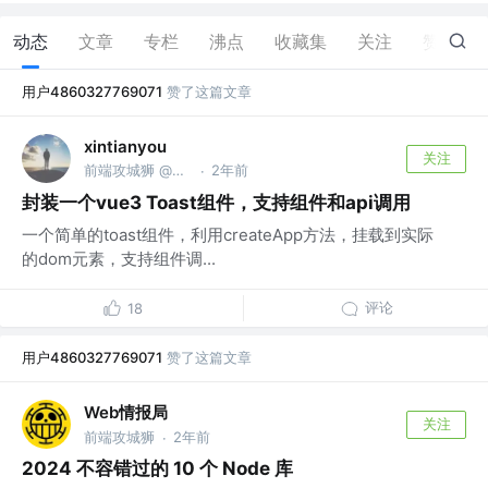
动态
文章
专栏
沸点
收藏集
关注
赞
8
用户4860327769071
赞了这篇文章
xintianyou
关注
前端攻城狮 @某不知名小作坊
2年前
·
封装一个vue3 Toast组件，支持组件和api调用
一个简单的toast组件，利用createApp方法，挂载到实际
的dom元素，支持组件调...
评论
18
用户4860327769071
赞了这篇文章
Web情报局
关注
前端攻城狮
2年前
·
2024 不容错过的 10 个 Node 库