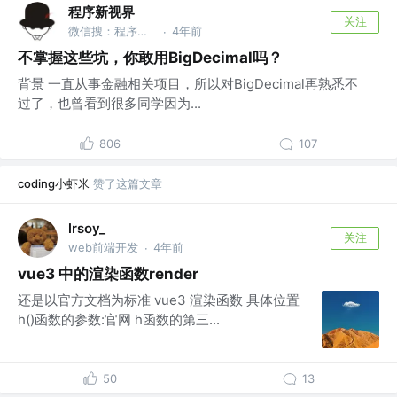
程序新视界
关注
微信搜：程序新视界
4年前
·
不掌握这些坑，你敢用BigDecimal吗？
背景 一直从事金融相关项目，所以对BigDecimal再熟悉不
过了，也曾看到很多同学因为...
806
107
coding小虾米
赞了这篇文章
lrsoy_
关注
web前端开发
4年前
·
vue3 中的渲染函数render
还是以官方文档为标准 vue3 渲染函数 具体位置
h()函数的参数:官网 h函数的第三...
50
13