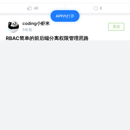
46
6
APP内打开
coding小虾米
关注
5年前
RBAC简单的前后端分离权限管理思路
RBAC 是基于角色的访问控制（Role-Based
Access Control ）在...
19
1
coding小虾米
关注
5年前
Egg.js文件上传及重复校验
在日常业务编写中，经常用到文件的上传功能。
本文介绍通过Egg.js Multipart ...