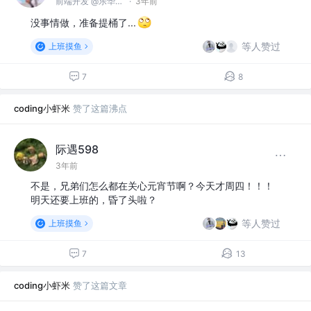
前端开发 @乐华娱乐
·
3年前
没事情做，准备提桶了...
等人赞过
上班摸鱼
7
8
coding小虾米
赞了这篇沸点
际遇598
3年前
不是，兄弟们怎么都在关心元宵节啊？今天才周四！！！
明天还要上班的，昏了头啦？
等人赞过
上班摸鱼
7
13
coding小虾米
赞了这篇文章