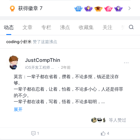
获得徽章 7
动态
文章
专栏
沸点
收藏集
关注
赞
11
coding小虾米
赞了这篇沸点
JustCompThin
iOS开发工程师 @开发宇宙指挥部
·
2年前
莫言：一辈子都在省着，攒着，不论多抠，钱还是没存
够。
一辈子都在忍着，让着，怕着，不论多小心，人还是得罪
的不少。
一辈子都在读着，写着，悟着，不论多聪明，…
展开
等人赞过
1
4