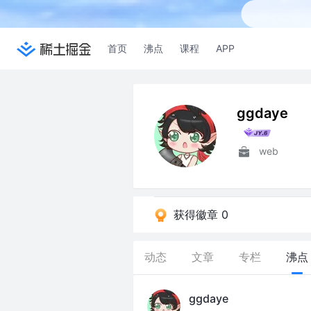
首页
沸点
课程
APP
ggdaye
web
获得徽章 0
动态
文章
专栏
沸点
ggdaye