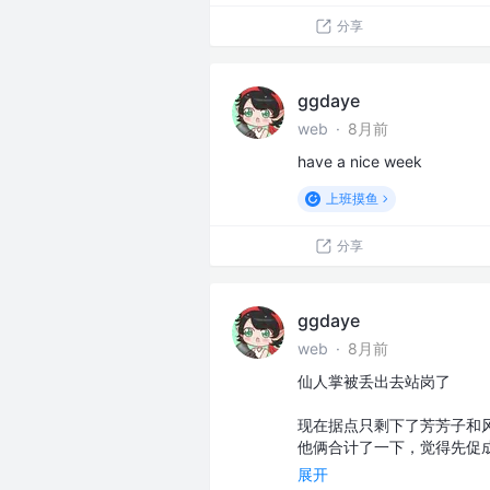
分享
ggdaye
web
·
8月前
have a nice week
上班摸鱼
分享
ggdaye
web
·
8月前
仙人掌被丢出去站岗了
现在据点只剩下了芳芳子和
他俩合计了一下，觉得先促成
展开