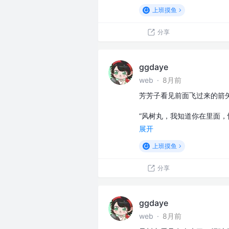
上班摸鱼
分享
ggdaye
web
·
8月前
芳芳子看见前面飞过来的箭
“风树丸，我知道你在里面，
展开
上班摸鱼
分享
ggdaye
web
·
8月前