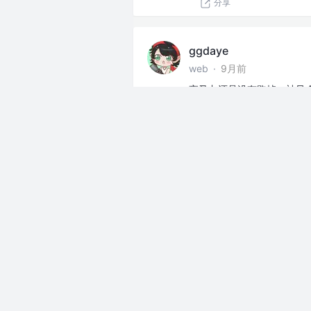
分享
ggdaye
web
·
9月前
夜叉丸还是没有跑掉，被风
沙漠里面火遁的伤害还挺高
“不能再让她用忍术了”
然后夜叉丸就附身冲上去和
展开
上班摸鱼
分享
ggdaye
web
·
9月前
风仓一队 战力极强，他们
但是非常不擅长情报工作，