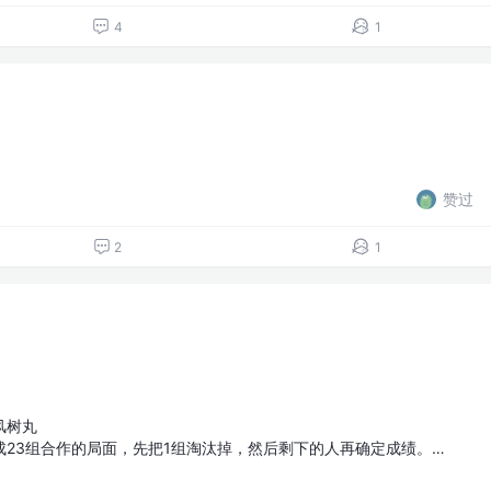
4
1
赞过
2
1
风树丸
23组合作的局面，先把1组淘汰掉，然后剩下的人再确定成绩。…