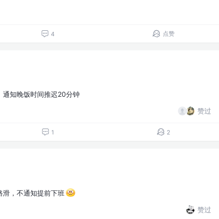
点赞
4
，通知晚饭时间推迟20分钟
赞过
1
2
路滑，不通知提前下班
赞过