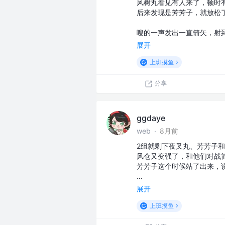
风树丸看见有人来了，顿时
后来发现是芳芳子，就放松
嗖的一声发出一直箭矢，射
展开
上班摸鱼
分享
ggdaye
web
·
8月前
2组就剩下夜叉丸、芳芳子
风仓又变强了，和他们对战
芳芳子这个时候站了出来，
…
展开
上班摸鱼