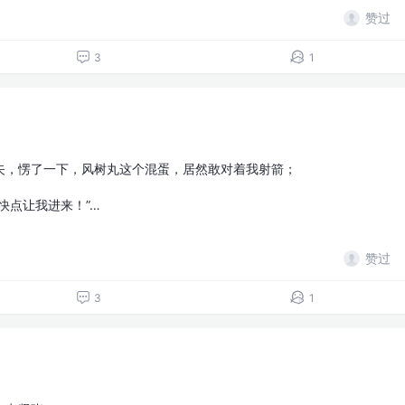
赞过
3
1
矢，愣了一下，风树丸这个混蛋，居然敢对着我射箭；
快点让我进来！”…
赞过
3
1