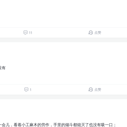
点赞
11
没有
点赞
1
一会儿，看着小工麻木的劳作，手里的烟斗都熄灭了也没有吸一口；